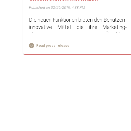
Published on 02/26/2019, 4:38 PM
Die neuen Funktionen bieten den Benutzern
innovative Mittel, die ihre Marketing-
Aktionen optimieren. Hier ein Überblick
über die letzten Neuheiten: Szenarien mit
Read press release
mehreren Ausl&oum...