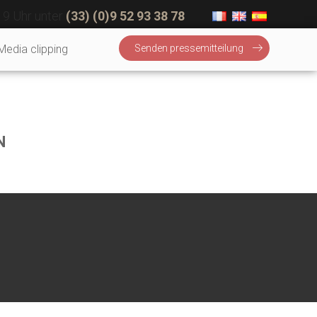
19 Uhr unter
(33) (0)9 52 93 38 78
Media clipping
Senden pressemitteilung
N