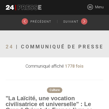
23215tt
Menu
24Presse -
|
PRÉCÉDENT
SUIVANT
Communiqués de
24
| COMMUNIQUÉ DE PRESSE
Communiqué affiché
1778 fois
presse
Culture
"La Laïcité, une vocation
civilisatrice et universelle" : Le