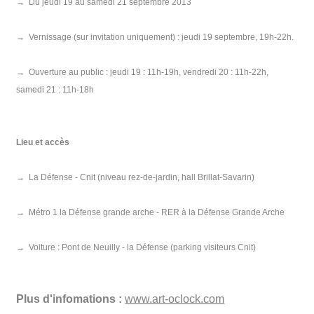
→
Du jeudi 19 au samedi 21 septembre 2013
→
Vernissage (sur invitation uniquement) : jeudi 19 septembre, 19h-22h.
→
Ouverture au public : jeudi 19 : 11h-19h, vendredi 20 : 11h-22h,
samedi 21 : 11h-18h
Lieu et accès
→
La Défense - Cnit (niveau rez-de-jardin, hall Brillat-Savarin)
→
Métro 1 la Défense grande arche - RER à la Défense Grande Arche
→
Voiture : Pont de Neuilly - la Défense (parking visiteurs Cnit)
Plus d'infomations :
www.art-oclock.com