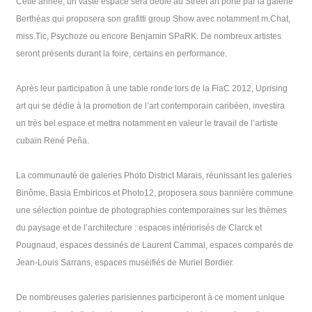
Cette année, un vaste espace sera dédié au Street art porté par la galerie
Berthéas qui proposera son grafitti group Show avec notamment m.Chat,
miss.Tic, Psychoze ou encore Benjamin SPaRK. De nombreux artistes
seront présents durant la foire, certains en performance.
Après leur participation à une table ronde lors de la FiaC 2012, Uprising
art qui se dédie à la promotion de l’art contemporain caribéen, investira
un très bel espace et mettra notamment en valeur le travail de l’artiste
cubain René Peña.
La communauté de galeries Photo District Marais, réunissant les galeries
Binôme, Basia Embiricos et Photo12, proposera sous bannière commune
une sélection pointue de photographies contemporaines sur les thèmes
du paysage et de l’architecture : espaces intériorisés de Clarck et
Pougnaud, espaces dessinés de Laurent Cammal, espaces comparés de
Jean-Louis Sarrans, espaces muséifiés de Muriel Bordier.
De nombreuses galeries parisiennes participeront à ce moment unique