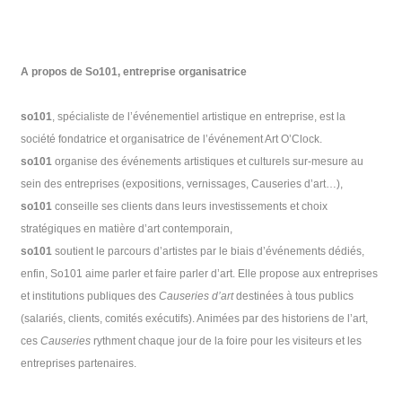
A propos de So101, entreprise organisatrice
so101
, spécialiste de l’événementiel artistique en entreprise,
est la
société fondatrice et organisatrice de l’événement Art O’Clock.
so101
organise des événements artistiques et culturels sur-mesure au
sein des entreprises (expositions, vernissages, Causeries d’art…),
so101
conseille ses clients dans leurs investissements et choix
stratégiques en matière d’art contemporain,
so101
soutient le parcours d’artistes par le biais d’événements dédiés,
enfin, So101 aime parler et faire parler d’art. Elle propose aux entreprises
et institutions publiques des
C
au
s
e
ri
e
s
d’art
destinées à tous publics
(salariés,
clients, comités exécutifs). Animées par des historiens de l’art,
ces
Ca
u
ser
ie
s
rythment chaque jour de la foire pour les visiteurs et les
entreprises partenaires.