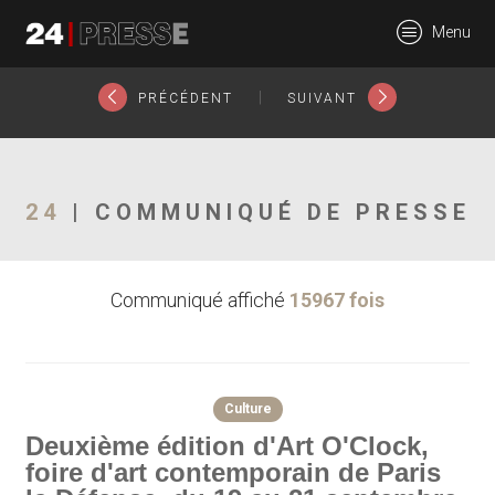
10950tt
Menu
24Presse -
|
PRÉCÉDENT
SUIVANT
Communiqués de
24
| COMMUNIQUÉ DE PRESSE
Communiqué affiché
15967 fois
presse
Culture
Deuxième édition d'Art O'Clock,
foire d'art contemporain de Paris