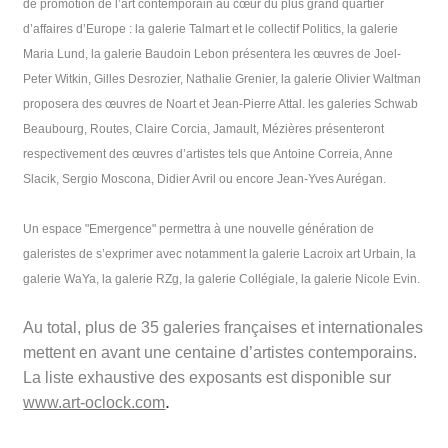
de promotion de l’art contemporain au cœur du plus grand quartier
d’affaires d’Europe : la galerie Talmart et le collectif Politics, la galerie
Maria Lund, la galerie Baudoin Lebon présentera les œuvres de Joel-
Peter Witkin, Gilles Desrozier, Nathalie Grenier, la galerie Olivier Waltman
proposera des œuvres de Noart et Jean-Pierre Attal. les galeries Schwab
Beaubourg, Routes, Claire Corcia, Jamault, Mézières présenteront
respectivement des œuvres d’artistes tels que Antoine Correia, Anne
Slacik, Sergio Moscona, Didier Avril ou encore Jean-Yves Aurégan.
Un espace "Emergence" permettra à une nouvelle génération de
galeristes de s’exprimer avec notamment la galerie Lacroix art Urbain, la
galerie WaYa, la galerie RZg, la galerie Collégiale, la galerie Nicole Evin.
Au total, plus de 35 galeries françaises et internationales
mettent en avant une centaine d’artistes contemporains.
La liste exhaustive des exposants est disponible sur
.
www.art-oclock.com