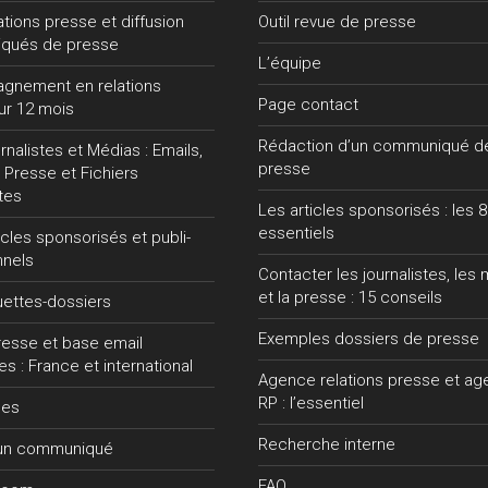
lations presse et diffusion
Outil revue de presse
qués de presse
L’équipe
gnement en relations
Page contact
ur 12 mois
Rédaction d’un communiqué d
nalistes et Médias : Emails,
presse
 Presse et Fichiers
tes
Les articles sponsorisés : les 8
essentiels
ticles sponsorisés et publi-
nnels
Contacter les journalistes, les
et la presse : 15 conseils
uettes-dossiers
Exemples dossiers de presse
presse et base email
tes : France et international
Agence relations presse et a
RP : l’essentiel
ces
Recherche interne
 un communiqué
FAQ