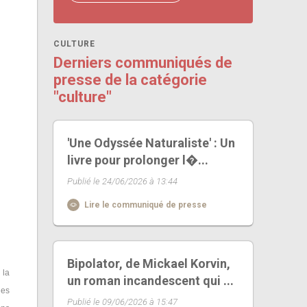
CULTURE
Derniers communiqués de
presse de la catégorie
"culture"
'Une Odyssée Naturaliste' : Un
livre pour prolonger l�...
Publié le 24/06/2026 à 13:44
Lire le communiqué de presse
Bipolator, de Mickael Korvin,
 la
un roman incandescent qui ...
les
Publié le 09/06/2026 à 15:47