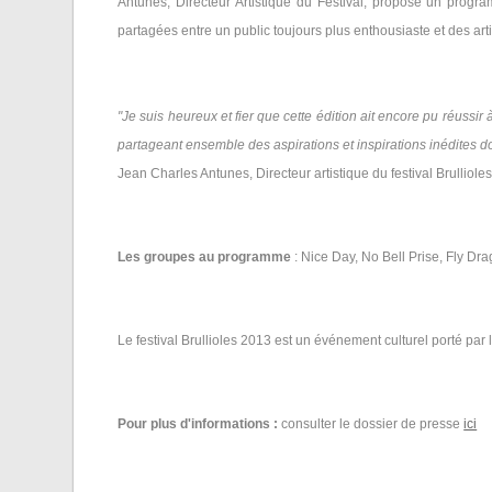
Antunes, Directeur Artistique du Festival, propose un prog
partagées entre un public toujours plus enthousiaste et des art
"Je suis heureux et fier que cette édition ait encore pu réussir à 
partageant ensemble des aspirations et inspirations inédites do
Jean Charles Antunes, Directeur artistique du festival Brulliole
Les groupes au programme
: Nice Day, No Bell Prise, Fly Dr
Le festival Brullioles 2013 est un événement culturel porté par l
Pour plus d'informations :
consulter le dossier de presse
ici