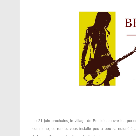
Le 21 juin prochains, le village de Brullioles ouvre les por
commune, ce rendez-vous installe peu à peu sa notoriété 