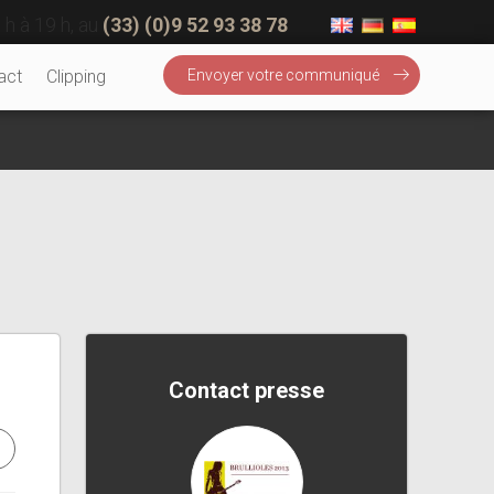
 h à 19 h, au
(33) (0)9 52 93 38 78
act
Clipping
Envoyer votre communiqué
Contact presse