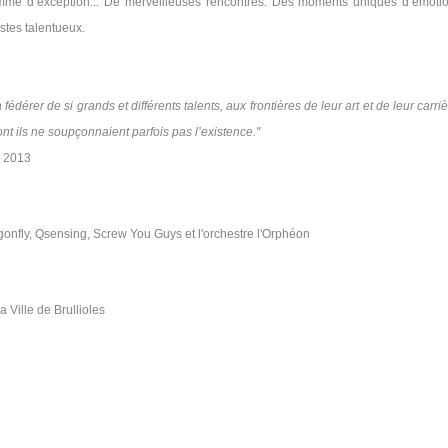
ramme d’exception... De merveilleuses rencontres. Des moments uniques d’émoti
istes talentueux.
fédérer de si grands et différents talents, aux frontières de leur art et de leur carriè
nt ils ne soupçonnaient parfois pas l’existence."
s 2013
agonfly, Qsensing, Screw You Guys et l'orchestre l'Orphéon
a Ville de Brullioles