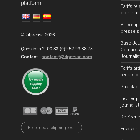
platform
Tarifs re
communi
Accompa
presse s
© 24presse 2026
Base Jour
Questions ?: 00 33 (0)9 52 93 38 78
Contacts
Journalis
Contact
:
contact@24presse.com
Tarifs ar
rédactio
Prix plaq
Fichier 
journalis
Référen
Free media clipping tool
Envoyer