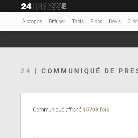
8527tt
24Presse -
À propos
Diffuser
Tarifs
Plans
Devis
Clien
Communiqués de
24
| COMMUNIQUÉ DE PRE
presse
Communiqué affiché
15798 fois