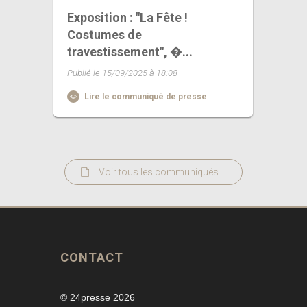
Exposition : "La Fête !
Costumes de
travestissement", �...
Publié le 15/09/2025 à 18:08
Lire le communiqué de presse
Voir tous les communiqués
CONTACT
© 24presse 2026