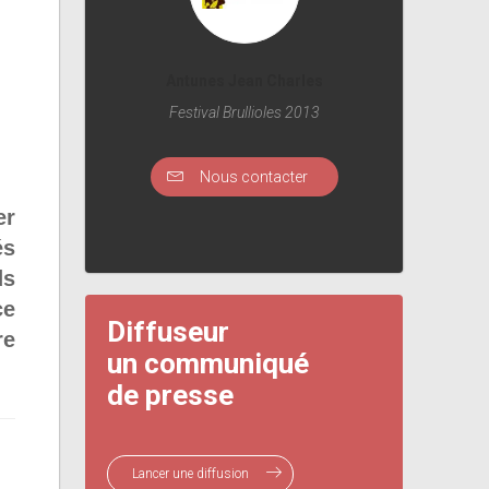
Antunes Jean Charles
Festival Brullioles 2013
Nous contacter
er
és
ds
ce
Diffuseur
re
un communiqué
de presse
Lancer une diffusion