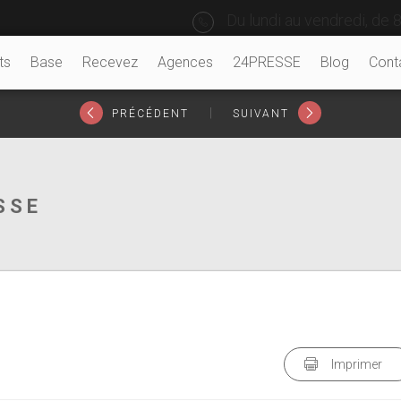
Du lundi au vendredi, de 8
ts
Base
Recevez
Agences
24PRESSE
Blog
Cont
|
PRÉCÉDENT
SUIVANT
SSE
Imprimer