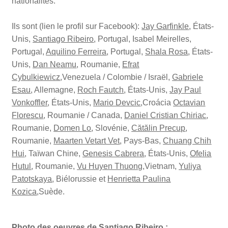
nationalités.
Ils sont (lien le profil sur Facebook):
Jay Garfinkle
, États-
Unis,
Santiago Ribeiro
, Portugal, Isabel Meirelles,
Portugal,
Aquilino Ferreira
, Portugal,
Shala Rosa
, États-
Unis,
Dan Neam
u
, Roumanie,
Efrat
Cybulkiewicz
,Venezuela / Colombie / Israël,
Gabriele
Esau
, Allemagne,
Roch Fautch
, États-Unis,
Jay Paul
Vonkoffler
, États-Unis,
Mario Devcic
,Croácia
Octavian
Florescu
, Roumanie / Canada,
Daniel Cristian Chiriac
,
Roumanie,
Domen Lo
, Slovénie,
Cătălin Precup
,
Roumanie,
Maarten Vetart Vet
, Pays-Bas,
Chuang Chih
Hui
, Taïwan Chine,
Genesis Cabrera
, États-Unis,
Ofelia
Hutul
, Roumanie,
Vu Huyen Thuong
,Vietnam,
Yuliya
Patotskaya
, Biélorussie et
Henrietta Paulina
Kozica
,Suède.
Photo des oeuvres de Santiago Ribeiro :