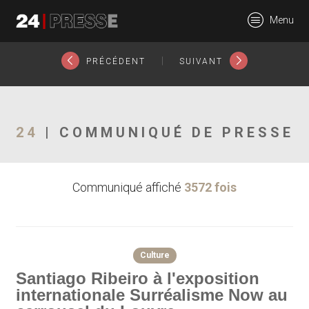
21018tt
Menu
24Presse -
|
PRÉCÉDENT
SUIVANT
Communiqués de
24
| COMMUNIQUÉ DE PRESSE
Communiqué affiché
3572 fois
presse
Culture
Santiago Ribeiro à l'exposition
internationale Surréalisme Now au