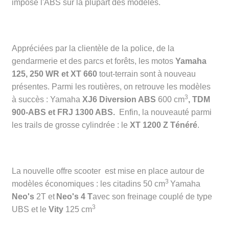
imposé l'ABS sur la plupart des modèles.
Appréciées par la clientèle de la police, de la
gendarmerie et des parcs et forêts, les motos
Yamaha
125, 250 WR et XT 660
tout-terrain sont à nouveau
présentes. Parmi les routières, on retrouve les modèles
3
à succès : Yamaha
XJ6 Diversion ABS
600 cm
, TDM
900-ABS
et
FRJ 1300 ABS.
Enfin, la nouveauté parmi
les trails de grosse cylindrée : le
XT 1200 Z Ténéré
.
La nouvelle offre scooter est mise en place autour de
3
modèles économiques : les citadins 50 cm
Yamaha
Neo's
2T et
Neo's 4 T
avec son freinage couplé de type
3
UBS et le
Vity
125 cm