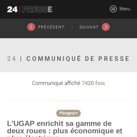
3694tt
Menu
24Presse -
|
PRÉCÉDENT
SUIVANT
Communiqués de
24
| COMMUNIQUÉ DE PRESSE
Communiqué affiché
7420 fois
presse
Plongeurs
L'UGAP enrichit sa gamme de
deux roues : plus économique et