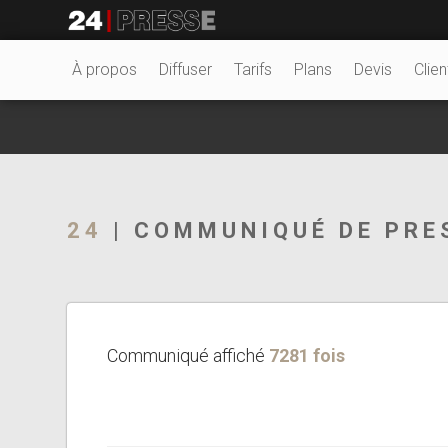
5151tt
24Presse -
À propos
Diffuser
Tarifs
Plans
Devis
Clien
Communiqués de
24
| COMMUNIQUÉ DE PRE
presse
Communiqué affiché
7281 fois