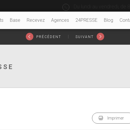
Du lundi au vendredi, de 8
ts
Base
Recevez
Agences
24PRESSE
Blog
Cont
|
PRÉCÉDENT
SUIVANT
SSE
Imprimer