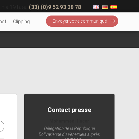
 h à 19 h, au
(33) (0)9 52 93 38 78
act
Clipping
Envoyer votre communiqué
Contact presse
Mohammedi Hacen
Délégation de la République
Bolivarienne du Venezuela auprès