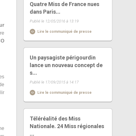
Quatre Miss de France nues
dans Paris...
Publié le 12/05/2016 à 13:19
ur
Lire le communiqué de presse
re
CO
Un paysagiste périgourdin
lance un nouveau concept de
s...
les
Publié le 17/09/2015 à 14:17
de
ir
Lire le communiqué de presse
Téléréalité des Miss
Nationale. 24 Miss régionales
ne
...