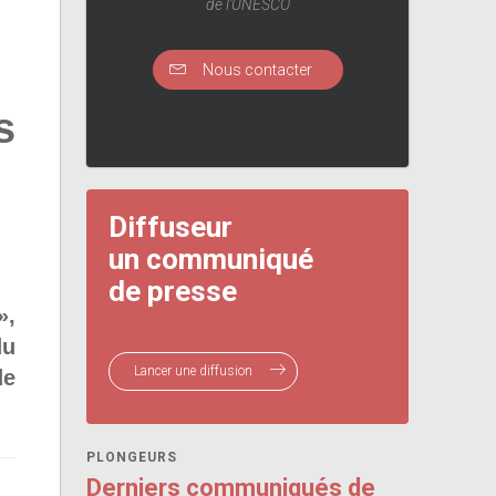
de l'UNESCO
Nous contacter
s
Diffuseur
un communiqué
de presse
»,
du
Lancer une diffusion
de
PLONGEURS
Derniers communiqués de