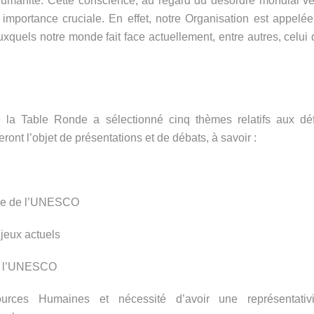
’humanité. Cette conscience, au regard du désordre mondial ve
 importance cruciale. En effet, notre Organisation est appelée
quels notre monde fait face actuellement, entre autres, celui 
e la Table Ronde a sélectionné cinq thèmes relatifs aux déf
ront l’objet de présentations et de débats, à savoir :
ière de l’UNESCO
jeux actuels
 de l’UNESCO
rces Humaines et nécessité d’avoir une représentativi