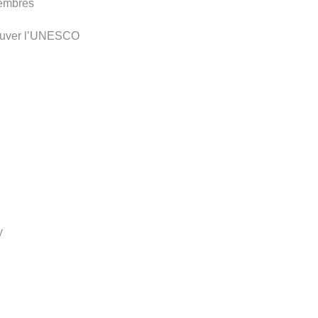
membres
sauver l’UNESCO
y