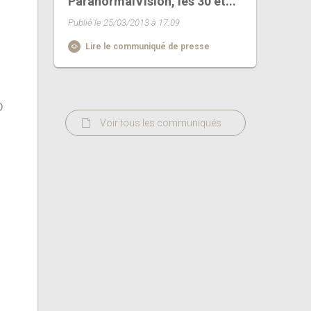
ParanormalVision, les 30 et...
Publié le 25/03/2013 à 17:09
Lire le communiqué de presse
O
Voir tous les communiqués