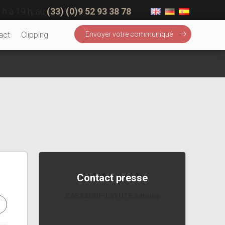
 h à 19 h, au
(33) (0)9 52 93 38 78
act
Clipping
Envoyer votre communiqué
Contact presse
CASSAGNE-LATUTE Antoine