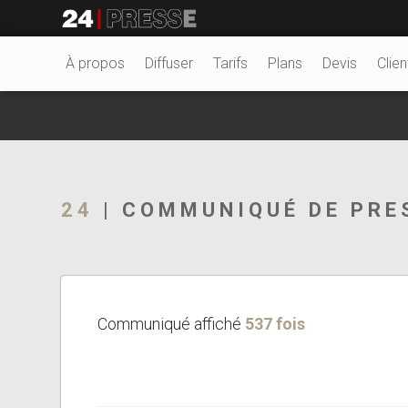
27722tt
24Presse -
À propos
Diffuser
Tarifs
Plans
Devis
Clien
Communiqués de
24
| COMMUNIQUÉ DE PRE
presse
Communiqué affiché
537 fois