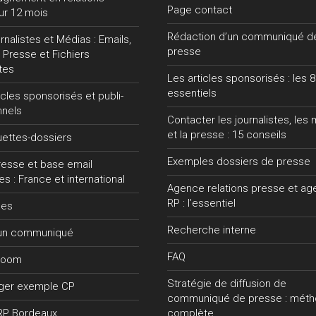
Page contact
ur 12 mois
Rédaction d’un communiqué d
nalistes et Médias : Emails,
presse
 Presse et Fichiers
tes
Les articles sponsorisés : les 8
essentiels
ticles sponsorisés et publi-
nnels
Contacter les journalistes, les
et la presse : 15 conseils
uettes-dossiers
Exemples dossiers de presse
presse et base email
tes : France et international
Agence relations presse et a
RP : l’essentiel
ces
Recherche interne
 un communiqué
FAQ
room
Stratégie de diffusion de
ger exemple CP
communiqué de presse : mét
RP Bordeaux
complète