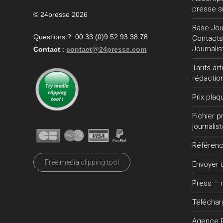
presse s
© 24presse 2026
Base Jour
Questions ?: 00 33 (0)9 52 93 38 78
Contacts
Journalis
Contact
:
contact@24presse.com
Tarifs ar
rédactio
Prix plaq
Fichier 
journalis
Référen
Free media clipping tool
Envoyer
Press – 
Téléchar
Agence 