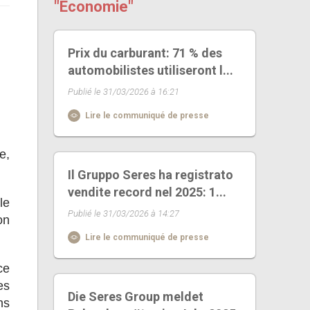
"Économie"
Prix du carburant: 71 % des
automobilistes utiliseront l...
Publié le 31/03/2026 à 16:21
Lire le communiqué de presse
e,
Il Gruppo Seres ha registrato
vendite record nel 2025: 1...
le
Publié le 31/03/2026 à 14:27
on
Lire le communiqué de presse
ce
es
Die Seres Group meldet
ns