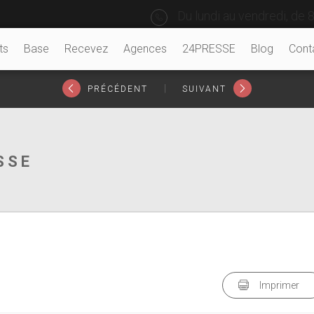
Du lundi au vendredi, de 8
ts
Base
Recevez
Agences
24PRESSE
Blog
Cont
|
PRÉCÉDENT
SUIVANT
SSE
Imprimer