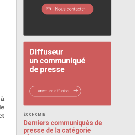
Nous contacter
Diffuseur
un communiqué
de presse
Lancer une diffusion
 à
de
et
ÉCONOMIE
Derniers communiqués de
presse de la catégorie