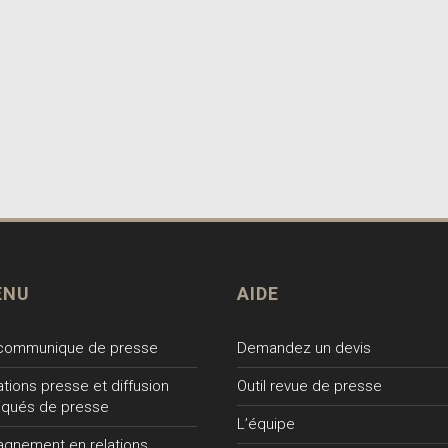
ENU
AIDE
 communique de presse
Demandez un devis
lations presse et diffusion
Outil revue de presse
qués de presse
L’équipe
gnement en relations