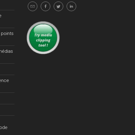
e
 points
 médias
gence
hode