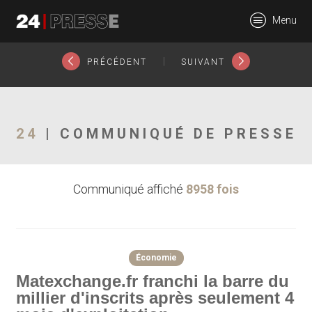
2356tt
Menu
24Presse -
|
PRÉCÉDENT
SUIVANT
Communiqués de
24
| COMMUNIQUÉ DE PRESSE
Communiqué affiché
8958 fois
presse
Économie
Matexchange.fr franchi la barre du
millier d'inscrits après seulement 4