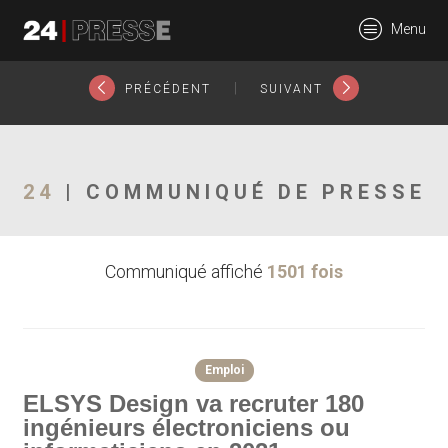
23295tt
Menu
24Presse -
|
PRÉCÉDENT
SUIVANT
Communiqués de
24
| COMMUNIQUÉ DE PRESSE
Communiqué affiché
1501 fois
presse
Emploi
ELSYS Design va recruter 180
ingénieurs électroniciens ou