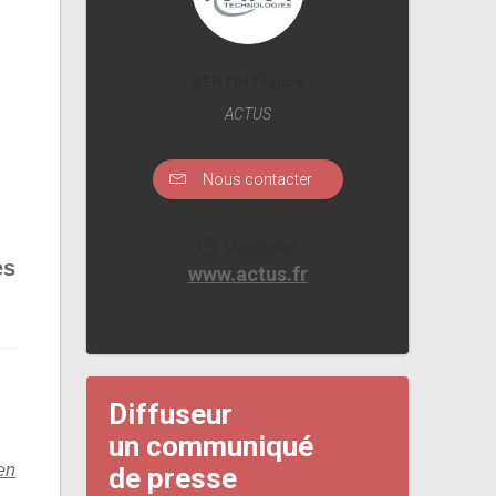
BENTIN France
ACTUS
Nous contacter
Website
es
www.actus.fr
Diffuseur
un communiqué
en
de presse