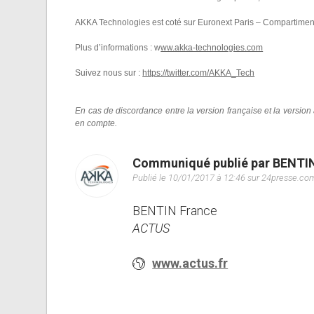
AKKA Technologies est coté sur Euronext Paris – Compartime
Plus d’informations : w
ww.akka-technologies.com
Suivez nous sur :
https://twitter.com/AKKA_Tech
En cas de discordance entre la version française et la versio
en compte.
Communiqué publié par BENTI
Publié le 10/01/2017 à 12:46 sur 24presse.co
BENTIN France
ACTUS
www.actus.fr