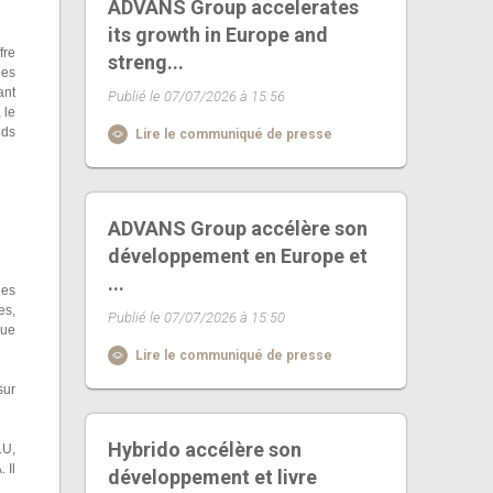
ADVANS Group accelerates
its growth in Europe and
fre
streng...
les
ant
Publié le 07/07/2026 à 15:56
 le
nds
Lire le communiqué de presse
ADVANS Group accélère son
développement en Europe et
...
les
es,
Publié le 07/07/2026 à 15:50
que
Lire le communiqué de presse
sur
Hybrido accélère son
.U,
 Il
développement et livre