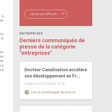
Lancer une diffusion
t à
 de
ENTREPRISES
ons
 le
Derniers communiqués de
presse de la catégorie
"entreprises"
man
kka
ile
a à
Docteur Canalisation accélère
ent
son développement en Fr...
Publié le 09/07/2026 à 16:40
Lire le communiqué de presse