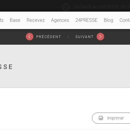
Du lundi au vendredi, de 8
ts
Base
Recevez
Agences
24PRESSE
Blog
Cont
|
PRÉCÉDENT
SUIVANT
SSE
Imprimer