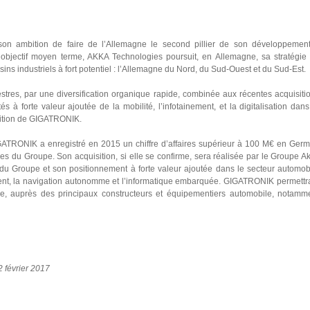
 son ambition de faire de l’Allemagne le second pillier de son développemen
t objectif moyen terme, AKKA Technologies poursuit, en Allemagne, sa stratégie
sins industriels à fort potentiel : l’Allemagne du Nord, du Sud-Ouest et du Sud-Est.
stres, par une diversification organique rapide, combinée aux récentes acquisiti
s à forte valeur ajoutée de la mobilité, l’infotainement, et la digitalisation dans
isition de GIGATRONIK.
GIGATRONIK a enregistré en 2015 un chiffre d’affaires supérieur à 100 M€ en Ger
s du Groupe. Son acquisition, si elle se confirme, sera réalisée par le Groupe A
s du Groupe et son positionnement à forte valeur ajoutée dans le secteur automob
nement, la navigation autonomme et l’informatique embarquée. GIGATRONIK permettr
, auprès des principaux constructeurs et équipementiers automobile, notamm
2 février 2017