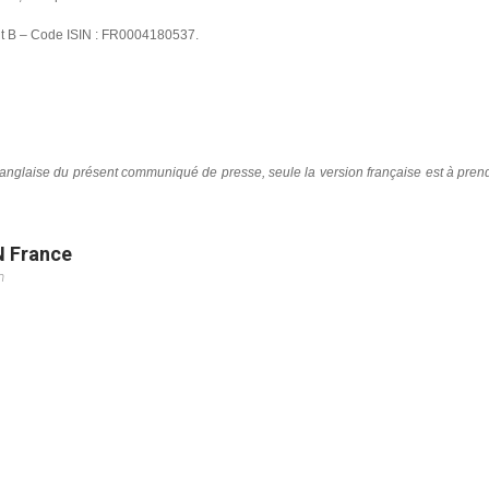
nt B – Code ISIN : FR0004180537.
n anglaise du présent communiqué de presse, seule la version française est à pren
N France
m