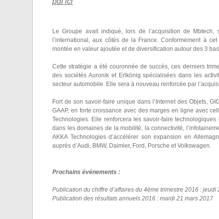
pdf ici
Le Groupe avait indiqué, lors de l’acquisition de Mbtech,
l’international, aux côtés de la France. Conformément à ce
montée en valeur ajoutée et de diversification autour des 3 bas
Cette stratégie a été couronnée de succès, ces derniers trime
des sociétés Auronik et Erlkönig spécialisées dans les activité
secteur automobile. Elle sera à nouveau renforcée par l’acqu
Fort de son savoir-faire unique dans l’Internet des Objets, 
GAAP, en forte croissance avec des marges en ligne avec celle
Technologies. Elle renforcera les savoir-faire technologique
dans les domaines de la mobilité, la connectivité, l’infotai
AKKA Technologies d’accélérer son expansion en Allemagne
auprès d’Audi, BMW, Daimler, Ford, Porsche et Volkswagen.
Prochains événements :
Publication du chiffre d’affaires du 4ème trimestre 2016 : jeudi 
Publication des résultats annuels 2016 : mardi 21 mars 2017