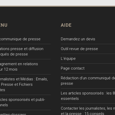
ENU
AIDE
 communique de presse
Demandez un devis
lations presse et diffusion
Outil revue de presse
qués de presse
L’équipe
gnement en relations
Page contact
ur 12 mois
Rédaction d’un communiqué d
nalistes et Médias : Emails,
presse
 Presse et Fichiers
tes
Les articles sponsorisés : les 8
essentiels
ticles sponsorisés et publi-
nnels
Contacter les journalistes, les
et la presse : 15 conseils
uettes-dossiers