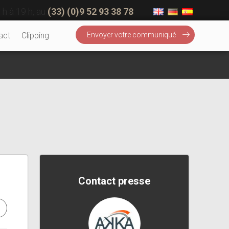
 h à 19 h, au
(33) (0)9 52 93 38 78
act
Clipping
Envoyer votre communiqué
Contact presse