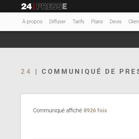
19225tt
24Presse -
À propos
Diffuser
Tarifs
Plans
Devis
Clien
Communiqués de
24
| COMMUNIQUÉ DE PRE
presse
Communiqué affiché
8926 fois