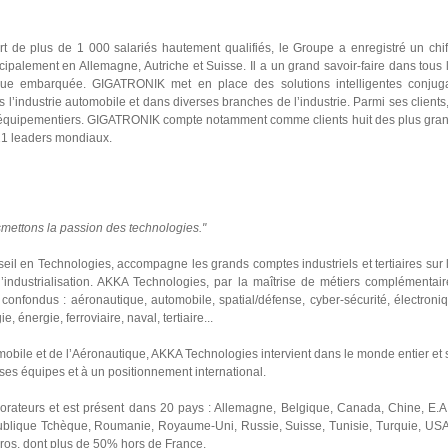
e plus de 1 000 salariés hautement qualifiés, le Groupe a enregistré un chif
palement en Allemagne, Autriche et Suisse. Il a un grand savoir-faire dans tous 
ique embarquée. GIGATRONIK met en place des solutions intelligentes conjug
 l’industrie automobile et dans diverses branches de l’industrie. Parmi ses clients,
rs équipementiers. GIGATRONIK compte notamment comme clients huit des plus gra
21 leaders mondiaux.
nsmettons la passion des technologies."
l en Technologies, accompagne les grands comptes industriels et tertiaires sur 
l’industrialisation. AKKA Technologies, par la maîtrise de métiers complémentair
 confondus : aéronautique, automobile, spatial/défense, cyber-sécurité, électroni
énergie, ferroviaire, naval, tertiaire...
obile et de l’Aéronautique, AKKA Technologies intervient dans le monde entier et 
 ses équipes et à un positionnement international.
ateurs et est présent dans 20 pays : Allemagne, Belgique, Canada, Chine, E.A
publique Tchèque, Roumanie, Royaume-Uni, Russie, Suisse, Tunisie, Turquie, USA.
euros, dont plus de 50% hors de France.