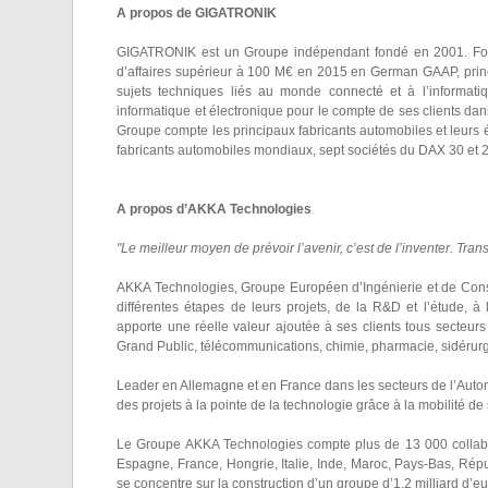
A propos de GIGATRONIK
GIGATRONIK est un Groupe indépendant fondé en 2001. Fort d
d’affaires supérieur à 100 M€ en 2015 en German GAAP, princi
sujets techniques liés au monde connecté et à l’informat
informatique et électronique pour le compte de ses clients dans
Groupe compte les principaux fabricants automobiles et leu
fabricants automobiles mondiaux, sept sociétés du DAX 30 et 
A propos d’AKKA Technologies
"Le meilleur moyen de prévoir l’avenir, c’est de l’inventer. Tra
AKKA Technologies, Groupe Européen d’Ingénierie et de Consei
différentes étapes de leurs projets, de la R&D et l’étude, à 
apporte une réelle valeur ajoutée à ses clients tous secteurs
Grand Public, télécommunications, chimie, pharmacie, sidérurgie, 
Leader en Allemagne et en France dans les secteurs de l’Autom
des projets à la pointe de la technologie grâce à la mobilité de
Le Groupe AKKA Technologies compte plus de 13 000 collabor
Espagne, France, Hongrie, Italie, Inde, Maroc, Pays-Bas, Ré
se concentre sur la construction d’un groupe d’1,2 milliard d’