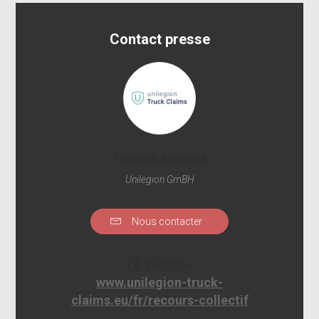
Contact presse
Froehlich Katharina
Unilegion GmBH
Nous contacter
Website
www.unilegion-truck-
claims.eu/fr/recours-collectif