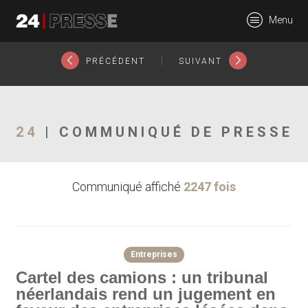
23325tt
Menu
24Presse -
|
PRÉCÉDENT
SUIVANT
Communiqués de
24
| COMMUNIQUÉ DE PRESSE
Communiqué affiché
2247 fois
presse
Entreprises
Cartel des camions : un tribunal
néerlandais rend un jugement en