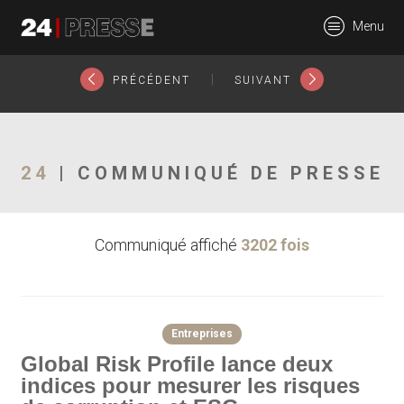
21103tt
Menu
24Presse -
|
PRÉCÉDENT
SUIVANT
Communiqués de
24
| COMMUNIQUÉ DE PRESSE
Communiqué affiché
3202 fois
presse
Entreprises
Global Risk Profile lance deux
indices pour mesurer les risques