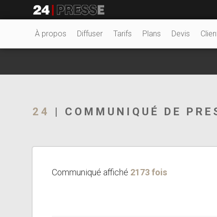
23208tt
24Presse -
À propos
Diffuser
Tarifs
Plans
Devis
Clien
Communiqués de
24
| COMMUNIQUÉ DE PRE
presse
Communiqué affiché
2173 fois