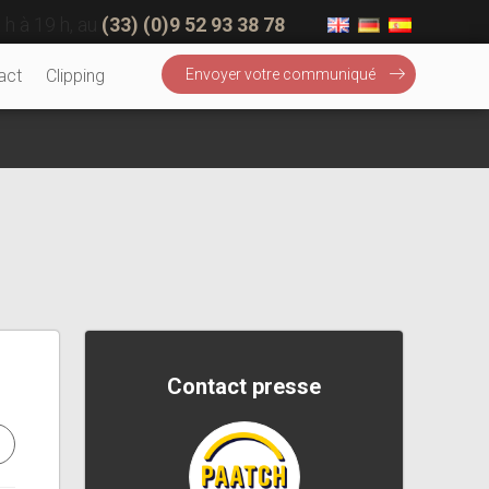
 h à 19 h, au
(33) (0)9 52 93 38 78
act
Clipping
Envoyer votre communiqué
Contact presse