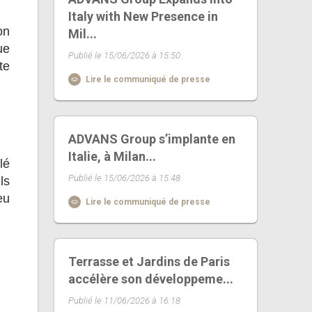
Italy with New Presence in
on
Mil...
ue
Publié le 15/06/2026 à 15:50
te
Lire le communiqué de presse
ADVANS Group s’implante en
Italie, à Milan...
lé
Publié le 15/06/2026 à 15:48
ls
eu
Lire le communiqué de presse
Terrasse et Jardins de Paris
accélère son développeme...
Publié le 11/06/2026 à 16:18