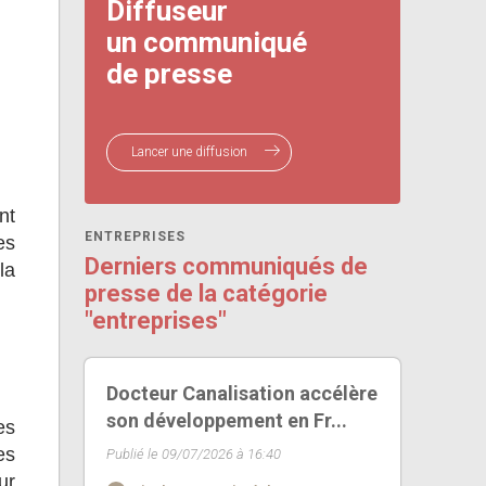
Diffuseur
un communiqué
de presse
Lancer une diffusion
nt
ENTREPRISES
es
Derniers communiqués de
la
presse de la catégorie
"entreprises"
Docteur Canalisation accélère
son développement en Fr...
es
es
Publié le 09/07/2026 à 16:40
ur