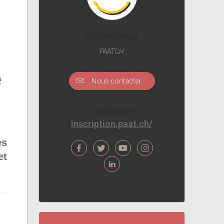
ROLLAND NIELS
PAATCH
e
Nous contacter
Website
inscription.paat.ch/
es
et