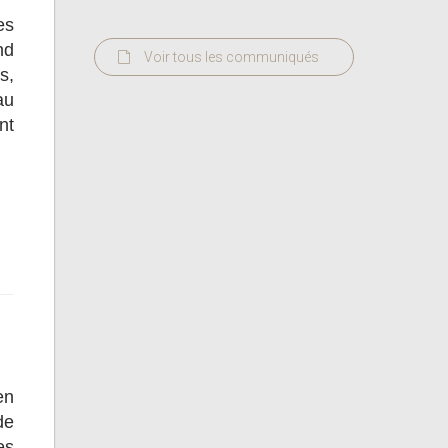
es
nd
Voir tous les communiqués
s,
au
nt
en
de
es