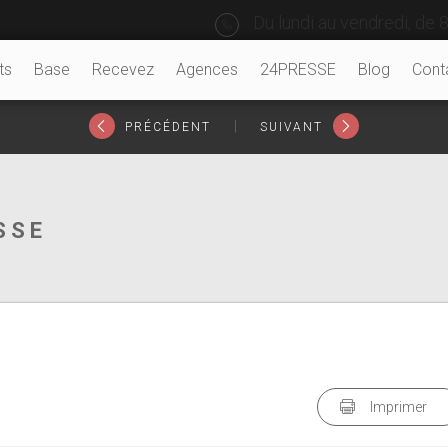
Du lundi au vendredi, de 8
ts
Base
Recevez
Agences
24PRESSE
Blog
Cont
|
PRÉCÉDENT
SUIVANT
SSE
Imprimer