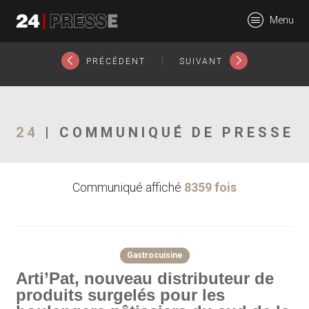
19229tt
Menu
24Presse -
|
PRÉCÉDENT
SUIVANT
Communiqués de
24
| COMMUNIQUÉ DE PRESSE
Communiqué affiché
8359 fois
presse
Gastrocuisine
Arti’Pat, nouveau distributeur de
produits surgelés pour les