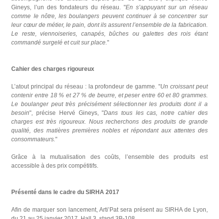
Gineys, l’un des fondateurs du réseau. "
En s’appuyant sur un réseau
comme le nôtre, les boulangers peuvent continuer à se concentrer sur
leur cœur de métier, le pain, dont ils assurent l’ensemble de la fabrication.
Le reste, viennoiseries, canapés, bûches ou galettes des rois étant
commandé surgelé et cuit sur place.
"
Cahier des charges rigoureux
L’atout principal du réseau : la profondeur de gamme. "
Un croissant peut
contenir entre 18 % et 27 % de beurre, et peser entre 60 et 80 grammes.
Le boulanger peut très précisément sélectionner les produits dont il a
besoin
", précise Hervé Gineys, "
Dans tous les cas, notre cahier des
charges est très rigoureux. Nous recherchons des produits de grande
qualité, des matières premières nobles et répondant aux attentes des
consommateurs.
"
Grâce à la mutualisation des coûts, l’ensemble des produits est
accessible à des prix compétitifs.
Présenté dans le cadre du SIRHA 2017
Afin de marquer son lancement, Arti’Pat sera présent au SIRHA de Lyon,
du 21 au 25 janvier 2017, Hall 3, stand 3B-108.