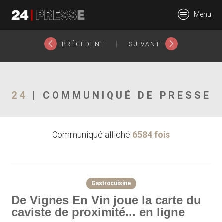
19449tt
Menu
24Presse -
|
PRÉCÉDENT
SUIVANT
Communiqués de
24
| COMMUNIQUÉ DE PRESSE
Communiqué affiché
6584 fois
presse
Gastrocuisine
De Vignes En Vin joue la carte du
caviste de proximité... en ligne