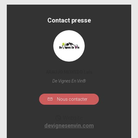
Contact presse
ARAUJO MEIXEDO Luis
De Vignes En Vin®
Nous contacter
Website
devignesenvin.com