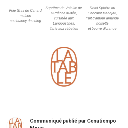
Suprême de Volaille de
Demi Sphère au
Foie Gras de Canard
l'Ardèche truffée,
Chocolat Mandjari,
maison
cuisinée aux
Puit d'amour amande
au chutney de coing
Langoustines,
noisette
Tarte aux cébettes
et beurre d'orange
Communiqué publié par Cenatiempo
Marie