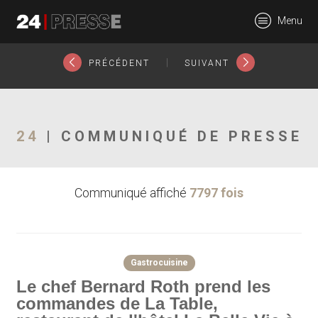
19315tt
Menu
24Presse -
|
PRÉCÉDENT
SUIVANT
Communiqués de
24
| COMMUNIQUÉ DE PRESSE
Communiqué affiché
7797 fois
presse
Gastrocuisine
Le chef Bernard Roth prend les
commandes de La Table,