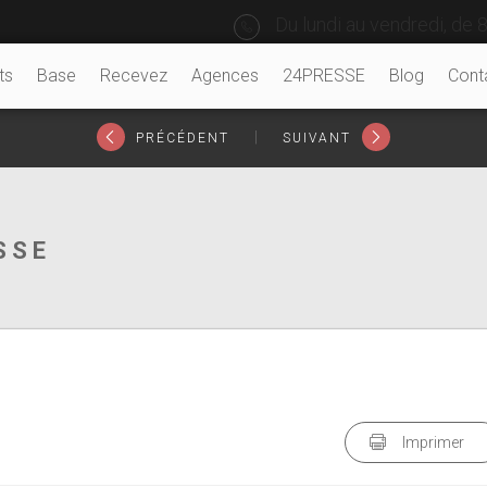
Du lundi au vendredi, de 8
ts
Base
Recevez
Agences
24PRESSE
Blog
Cont
|
PRÉCÉDENT
SUIVANT
SSE
Imprimer