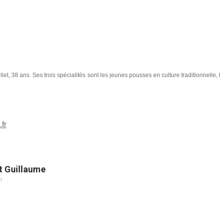
let, 38 ans. Ses trois spécialités sont les jeunes pousses en culture traditionnelle, 
fr
t Guillaume
m