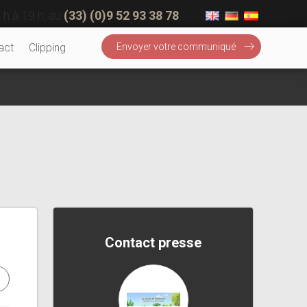
 h à 19 h, au
(33) (0)9 52 93 38 78
act
Clipping
Envoyer votre communiqué
Contact presse