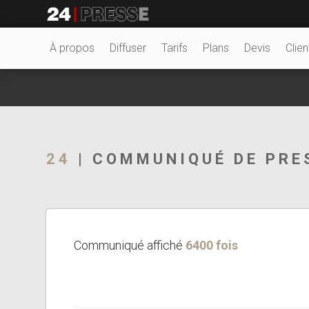
19001tt
24Presse -
À propos
Diffuser
Tarifs
Plans
Devis
Clien
Communiqués de
24
| COMMUNIQUÉ DE PRE
presse
Communiqué affiché
6400 fois