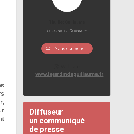
Thuillet Guillaume
Le Jardin de Guillaume
Nous contacter
Website
www.lejardindeguillaume.fr
ps
rs
r,
ur
Diffuseur
nt
un communiqué
de presse