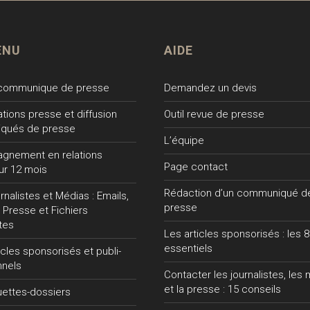
ENU
AIDE
 communique de presse
Demandez un devis
lations presse et diffusion
Outil revue de presse
qués de presse
L’équipe
gnement en relations
Page contact
ur 12 mois
Rédaction d’un communiqué d
nalistes et Médias : Emails,
presse
 Presse et Fichiers
tes
Les articles sponsorisés : les 8
essentiels
ticles sponsorisés et publi-
nnels
Contacter les journalistes, les
et la presse : 15 conseils
uettes-dossiers