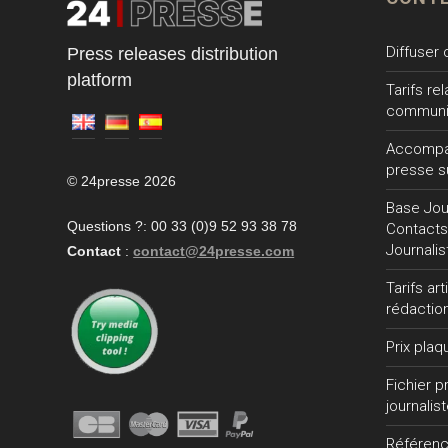
Diffuser
Press releases distribution
platform
Tarifs re
communi
Accompa
presse s
© 24presse 2026
Base Jour
Questions ?: 00 33 (0)9 52 93 38 78
Contacts
Journalis
Contact
:
contact@24presse.com
Tarifs ar
rédactio
Prix plaq
Fichier 
journalis
Référen