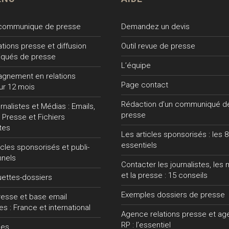
 communique de presse
Demandez un devis
lations presse et diffusion
Outil revue de presse
qués de presse
L’équipe
gnement en relations
Page contact
ur 12 mois
Rédaction d’un communiqué d
nalistes et Médias : Emails,
presse
 Presse et Fichiers
tes
Les articles sponsorisés : les 8
essentiels
ticles sponsorisés et publi-
nnels
Contacter les journalistes, les
et la presse : 15 conseils
uettes-dossiers
Exemples dossiers de presse
presse et base email
tes : France et international
Agence relations presse et a
RP : l’essentiel
ces