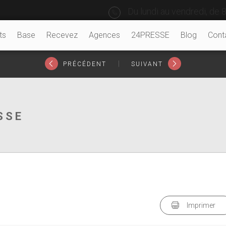
Du lundi au vendredi, de 8
ts
Base
Recevez
Agences
24PRESSE
Blog
Cont
|
PRÉCÉDENT
SUIVANT
SSE
Imprimer