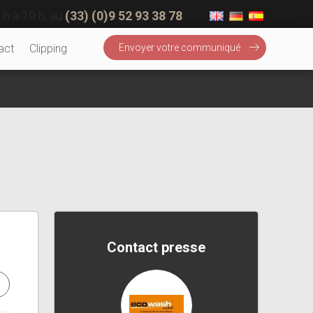
 h à 19 h, au
(33) (0)9 52 93 38 78
act
Clipping
Envoyer votre communiqué
Contact presse