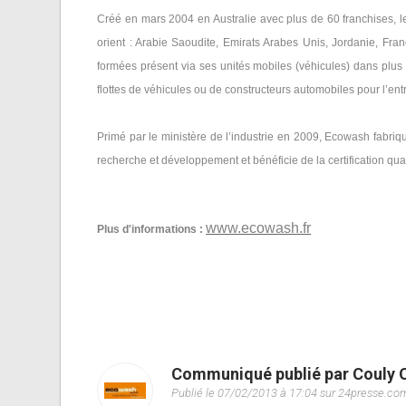
Créé en mars 2004 en Australie avec plus de 60 franchises, 
orient : Arabie Saoudite, Emirats Arabes Unis, Jordanie, Fra
formées présent via ses unités mobiles (véhicules) dans plus d
flottes de véhicules ou de constructeurs automobiles pour l’ent
Primé par le ministère de l’industrie en 2009, Ecowash fabri
recherche et développement et bénéficie de la certification qual
www.ecowash.fr
Plus d'informations :
Communiqué publié par Couly O
Publié le 07/02/2013 à 17:04 sur 24presse.co