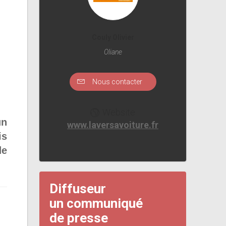
Couly Olivier
Oliane
Nous contacter
Website
un
www.laversavoiture.fr
is
de
Diffuseur
un communiqué
de presse