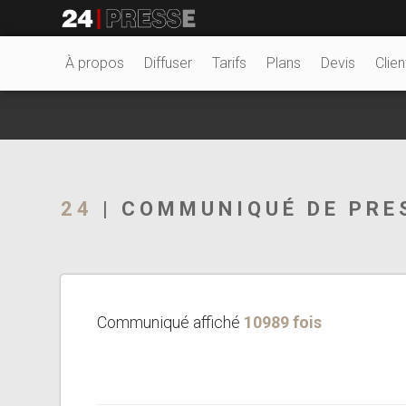
6343tt
24Presse -
À propos
Diffuser
Tarifs
Plans
Devis
Clien
Communiqués de
24
| COMMUNIQUÉ DE PRE
presse
Communiqué affiché
10989 fois