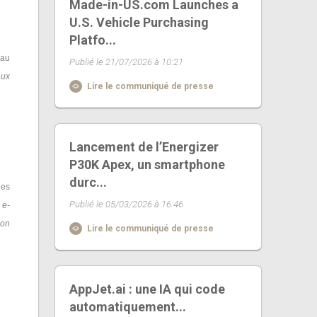
Made-in-US.com Launches a
U.S. Vehicle Purchasing
Platfo...
 au
Publié le 21/07/2026 à 10:21
aux
Lire le communiqué de presse
Lancement de l’Energizer
P30K Apex, un smartphone
durc...
les
Publié le 05/03/2026 à 16:46
 e-
non
Lire le communiqué de presse
AppJet.ai : une IA qui code
automatiquement...