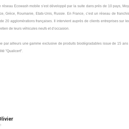
le réseau Ecowash mobile s’est développé par la suite dans près de 10 pays, Mo
nce, Grèce, Roumanie, Etats-Unis, Russie.
En France, c’est un réseau de franchi
e 20 agglomérations françaises. Il intervient auprès de clients entreprises sur le
retien de leurs véhicules neufs et d’occasion.
que par ailleurs une gamme exclusive de produits biodégradables issue de 15 ans
ité "Qualicert".
livier
m