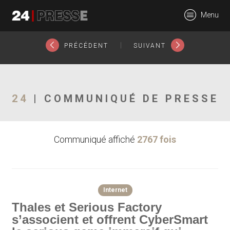
24018tt
Menu
24Presse -
|
PRÉCÉDENT
SUIVANT
Communiqués de
24
| COMMUNIQUÉ DE PRESSE
Communiqué affiché
2767 fois
presse
Internet
Thales et Serious Factory
s’associent et offrent CyberSmart