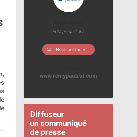
s
Pautrat Rémy
PCM productions
Nous contacter
Website
n,
www.remypautrat.com
es
es
de
de
Diffuseur
un communiqué
de presse