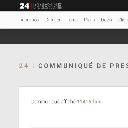
15616tt
24Presse -
À propos
Diffuser
Tarifs
Plans
Devis
Clien
Communiqués de
24
| COMMUNIQUÉ DE PRE
presse
Communiqué affiché
11416 fois