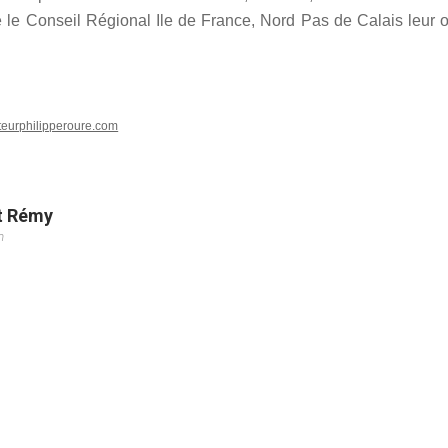
 le Conseil Régional Ile de France, Nord Pas de Calais leur o
eurphilipperoure.com
t Rémy
m