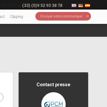
 h à 19 h, au
(33) (0)9 52 93 38 78
act
Clipping
Envoyer votre communiqué
Contact presse