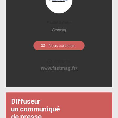
Paulet Sylvain
Fastmag
Nous contacter
Website
www.fastmag.fr/
Diffuseur
un communiqué
de presse