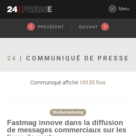
13715tt
Menu
24Presse -
|
PRÉCÉDENT
SUIVANT
Communiqués de
24
| COMMUNIQUÉ DE PRESSE
Communiqué affiché
10125 fois
presse
Mediasmarketing
Fastmag innove dans la diffusion
de messages commerciaux sur les