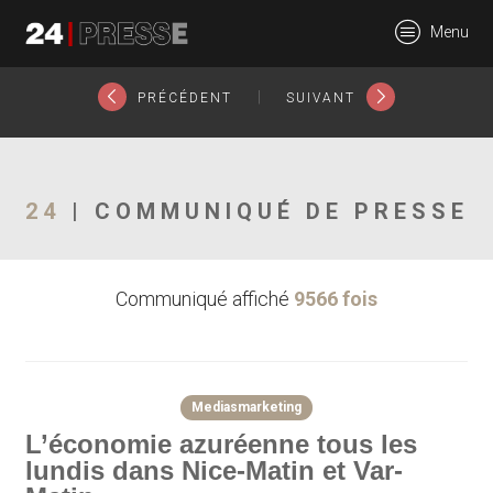
11108tt
Menu
24Presse -
|
PRÉCÉDENT
SUIVANT
Communiqués de
24
| COMMUNIQUÉ DE PRESSE
Communiqué affiché
9566 fois
presse
Mediasmarketing
L’économie azuréenne tous les
lundis dans Nice-Matin et Var-