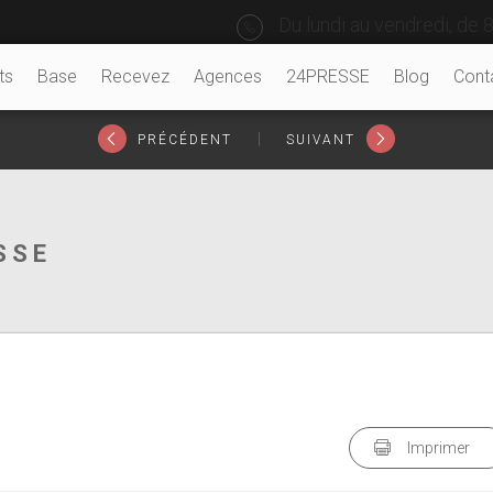
Du lundi au vendredi, de 8
ts
Base
Recevez
Agences
24PRESSE
Blog
Cont
|
PRÉCÉDENT
SUIVANT
SSE
Imprimer