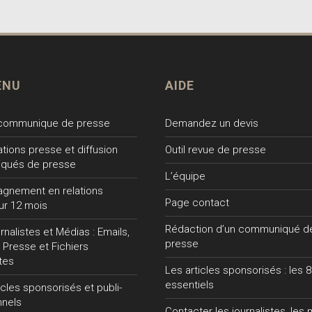
ENU
AIDE
 communique de presse
Demandez un devis
lations presse et diffusion
Outil revue de presse
qués de presse
L’équipe
gnement en relations
Page contact
ur 12 mois
Rédaction d’un communiqué d
nalistes et Médias : Emails,
presse
 Presse et Fichiers
tes
Les articles sponsorisés : les 8
essentiels
ticles sponsorisés et publi-
nnels
Contacter les journalistes, les