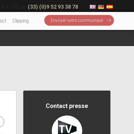
 h à 19 h, au
(33) (0)9 52 93 38 78
act
Clipping
Envoyer votre communiqué
Contact presse