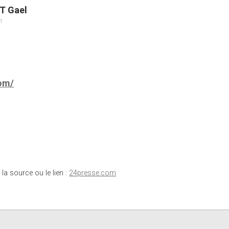
T Gael
m
om/
 la source ou le lien :
24presse.com