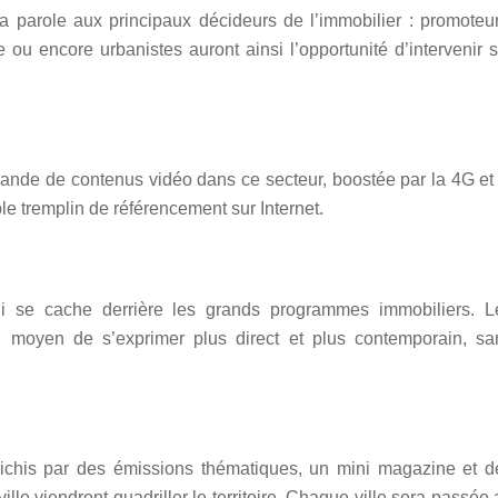
a parole aux principaux décideurs de l’immobilier : promoteur
 ou encore urbanistes auront ainsi l’opportunité d’intervenir s
nde de contenus vidéo dans ce secteur, boostée par la 4G et 
e tremplin de référencement sur Internet.
ui se cache derrière les grands programmes immobiliers. L
n moyen de s’exprimer plus direct et plus contemporain, sa
ichis par des émissions thématiques, un mini magazine et d
ville viendront quadriller le territoire. Chaque ville sera passée