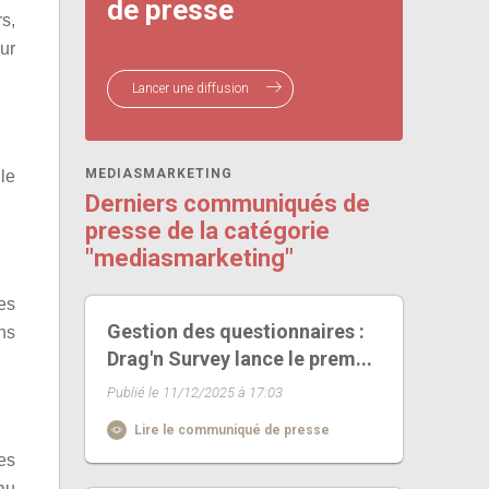
de presse
s,
ur
Lancer une diffusion
MEDIASMARKETING
le
Derniers communiqués de
presse de la catégorie
"mediasmarketing"
es
Gestion des questionnaires :
ns
Drag'n Survey lance le prem...
Publié le 11/12/2025 à 17:03
Lire le communiqué de presse
es
 au