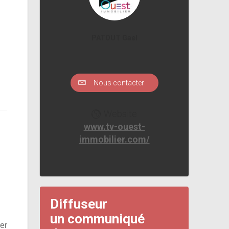
PATOUT Gael
Nous contacter
Website
www.tv-ouest-
immobilier.com/
Diffuseur
un communiqué
er