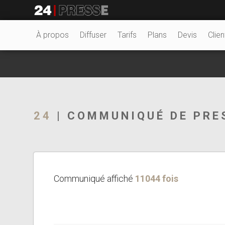
12883tt
24Presse -
À propos
Diffuser
Tarifs
Plans
Devis
Clien
Communiqués de
24
| COMMUNIQUÉ DE PRE
presse
Communiqué affiché
11044 fois