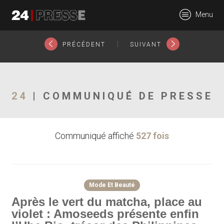
28069tt
Menu
24Presse -
|
PRÉCÉDENT
SUIVANT
Communiqués de
24
| COMMUNIQUÉ DE PRESSE
Communiqué affiché
527 fois
presse
Mode Et Beauté
Après le vert du matcha, place au
violet : Amoseeds présente enfin