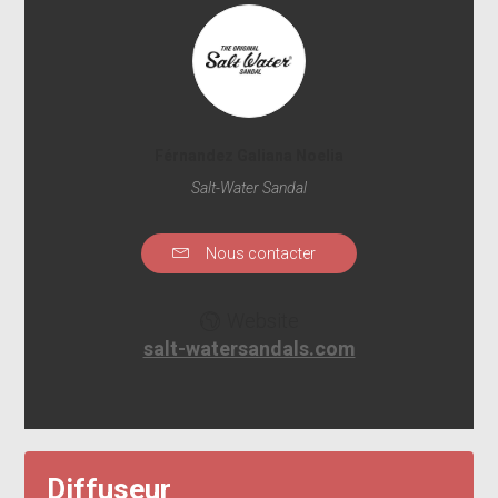
Férnandez Galiana Noelia
Salt-Water Sandal
Nous contacter
Website
salt-watersandals.com
Diffuseur