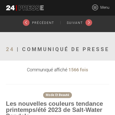
24550tt
Menu
24Presse -
|
PRÉCÉDENT
SUIVANT
Communiqués de
24
| COMMUNIQUÉ DE PRESSE
Communiqué affiché
1566 fois
presse
Mode Et Beauté
Les nouvelles couleurs tendance
printemps/été 2023 de Salt-Water