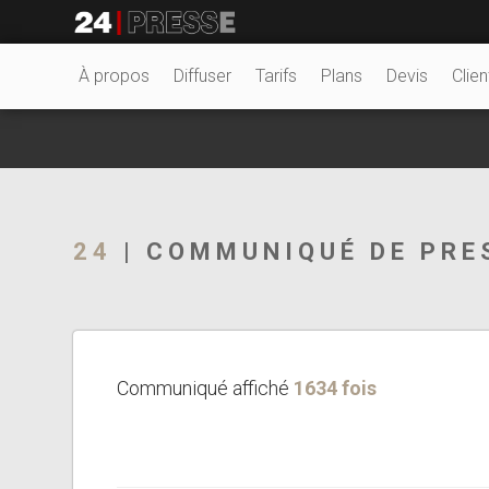
24773tt
24Presse -
À propos
Diffuser
Tarifs
Plans
Devis
Clien
Communiqués de
24
| COMMUNIQUÉ DE PRE
presse
Communiqué affiché
1634 fois