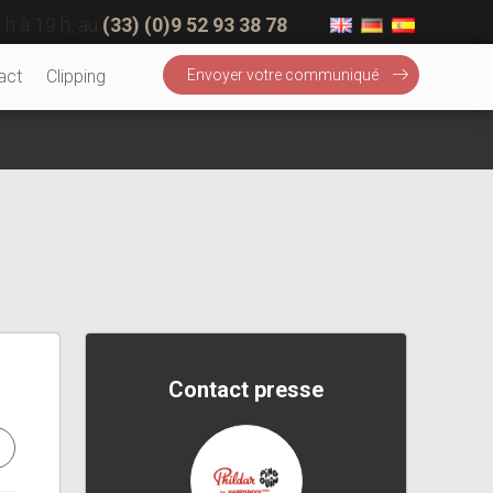
 h à 19 h, au
(33) (0)9 52 93 38 78
act
Clipping
Envoyer votre communiqué
Contact presse