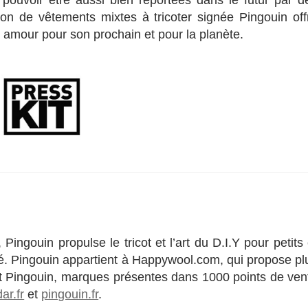
pouvoir être aussi bien reportées dans le futur par d
 de vêtements mixtes à tricoter signée Pingouin off
 amour pour son prochain et pour la planète.
ngouin propulse le tricot et l’art du D.I.Y pour petits 
oré. Pingouin appartient à Happywool.com, qui propose pl
et Pingouin, marques présentes dans 1000 points de ven
dar.fr
et
pingouin.fr
.