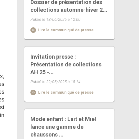
Dossier de présentation des
collections automne-hiver 2...
Publié le 18/06/2025 à 12:00
Lire le communiqué de presse
Invitation presse :
Présentation de collections
AH 25 -...
x,
Publié le 22/05/2025 à 15:14
es
es
Lire le communiqué de presse
es
st
in
Mode enfant : Lait et Miel
lance une gamme de
chaussons ...