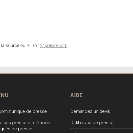
 la source ou le lien :
24presse.com
ENU
AIDE
 communique de presse
Demandez un devis
lations presse et diffusion
Outil revue de presse
qués de presse