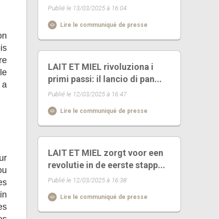
Publié le 13/03/2025 à 16:04
Lire le communiqué de presse
on
is
re
LAIT ET MIEL rivoluziona i
le
primi passi: il lancio di pan...
 a
Publié le 12/03/2025 à 16:47
Lire le communiqué de presse
LAIT ET MIEL zorgt voor een
ur
revolutie in de eerste stapp...
ou
Publié le 12/03/2025 à 16:38
es
in
Lire le communiqué de presse
es