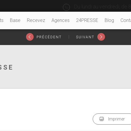
Du lundi au vendredi, de 8
ts
Base
Recevez
Agences
24PRESSE
Blog
Cont
|
PRÉCÉDENT
SUIVANT
SSE
Imprimer