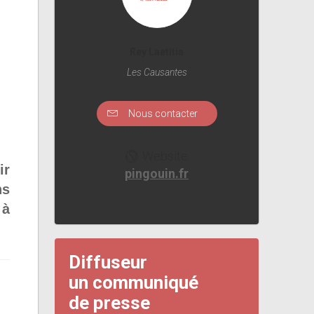
Rey Laetitia
Les Causantes
Nous contacter
Website
ir
pingouin.fr
ns
 à
Diffuseur
un communiqué
de presse