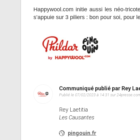
Happywool.com initie aussi les néo-tric
s’appuie sur 3 piliers : bon pour soi, pour l
Communiqué publié par Rey Lae
Publié le 07/02/2023 à 14:31 sur 24presse.co
Rey Laetitia
Les Causantes
pingouin.fr