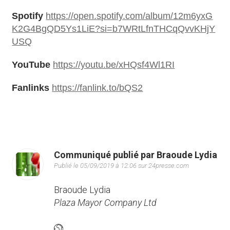
Spotify
https://open.spotify.com/album/12m6yxG
K2G4BgQD5Ys1LiE?si=b7WRtLfnTHCqQvvKHjY
USQ
YouTube
https://youtu.be/xHQsf4Wl1RI
Fanlinks
https://fanlink.to/bQS2
Communiqué publié par Braoude Lydia
Publié le 05/09/2019 à 12:06 sur 24presse.com
Braoude Lydia
Plaza Mayor Company Ltd