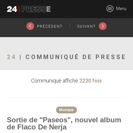
22192tt
Menu
24Presse -
|
PRÉCÉDENT
SUIVANT
Communiqués de
24
| COMMUNIQUÉ DE PRESSE
Communiqué affiché
2230 fois
presse
Musique
Sortie de "Paseos", nouvel album
de Flaco De Nerja