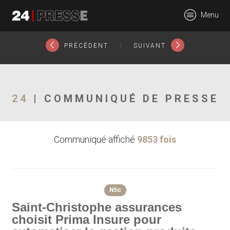
14874tt
Menu
24Presse -
|
PRÉCÉDENT
SUIVANT
Communiqués de
24
| COMMUNIQUÉ DE PRESSE
Communiqué affiché
9853 fois
presse
Ntic
Saint-Christophe assurances
choisit Prima Insure pour