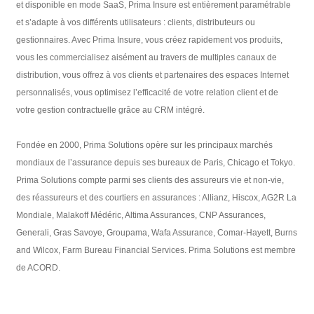
et disponible en mode SaaS, Prima Insure est entièrement paramétrable
et s’adapte à vos différents utilisateurs : clients, distributeurs ou
gestionnaires. Avec Prima Insure, vous créez rapidement vos produits,
vous les commercialisez aisément au travers de multiples canaux de
distribution, vous offrez à vos clients et partenaires des espaces Internet
personnalisés, vous optimisez l’efficacité de votre relation client et de
votre gestion contractuelle grâce au CRM intégré.
Fondée en 2000, Prima Solutions opère sur les principaux marchés
mondiaux de l’assurance depuis ses bureaux de Paris, Chicago et Tokyo.
Prima Solutions compte parmi ses clients des assureurs vie et non-vie,
des réassureurs et des courtiers en assurances : Allianz, Hiscox, AG2R La
Mondiale, Malakoff Médéric, Altima Assurances, CNP Assurances,
Generali, Gras Savoye, Groupama, Wafa Assurance, Comar-Hayett, Burns
and Wilcox, Farm Bureau Financial Services. Prima Solutions est membre
de ACORD.