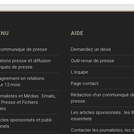
ENU
AIDE
 communique de presse
Demandez un devis
lations presse et diffusion
Outil revue de presse
qués de presse
L’équipe
gnement en relations
Page contact
ur 12 mois
Rédaction d’un communiqué d
nalistes et Médias : Emails,
presse
 Presse et Fichiers
tes
Les articles sponsorisés : les 8
essentiels
ticles sponsorisés et publi-
nnels
Contacter les journalistes, les