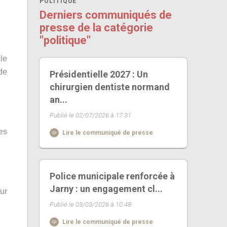
POLITIQUE
Derniers communiqués de
presse de la catégorie
"politique"
le
de
Présidentielle 2027 : Un
chirurgien dentiste normand
an...
Publié le 02/07/2026 à 17:31
es
Lire le communiqué de presse
Police municipale renforcée à
Jarny : un engagement cl...
ur
Publié le 03/03/2026 à 10:48
Lire le communiqué de presse