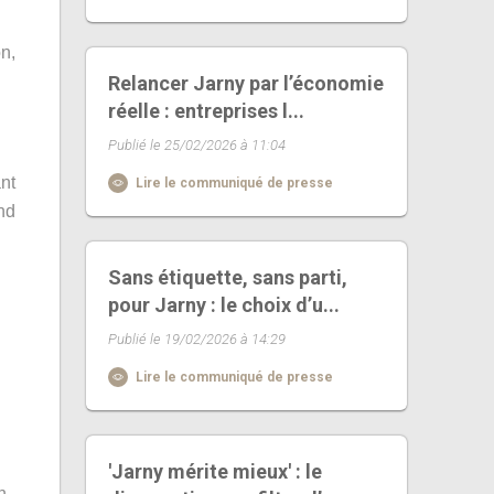
n,
Relancer Jarny par l’économie
réelle : entreprises l...
Publié le 25/02/2026 à 11:04
ant
Lire le communiqué de presse
nd
Sans étiquette, sans parti,
pour Jarny : le choix d’u...
Publié le 19/02/2026 à 14:29
Lire le communiqué de presse
'Jarny mérite mieux' : le
n,