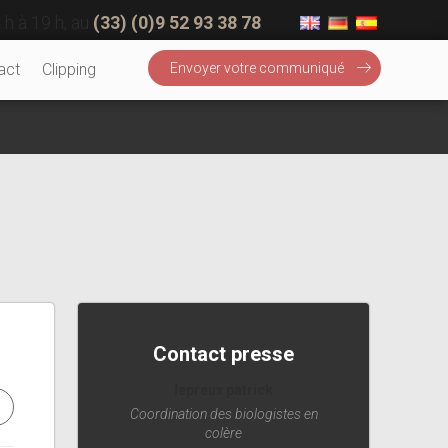
 h à 19 h, au
(33) (0)9 52 93 38 78
act
Clipping
Envoyer votre communiqué
Contact presse
lepreux patrick
Coordination des biologistes en
colère