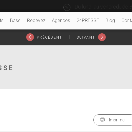
Du lundi au vendredi, de 8
ts
Base
Recevez
Agences
24PRESSE
Blog
Cont
|
PRÉCÉDENT
SUIVANT
SSE
Imprimer