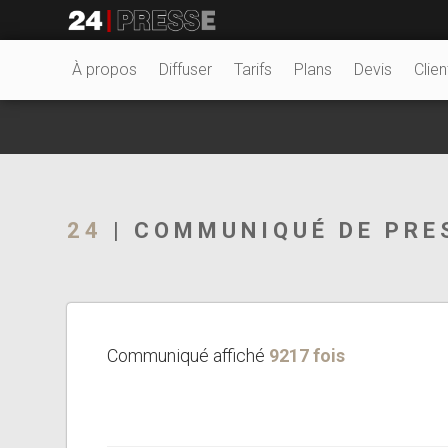
5471tt
24Presse -
À propos
Diffuser
Tarifs
Plans
Devis
Clien
Communiqués de
24
| COMMUNIQUÉ DE PRE
presse
Communiqué affiché
9217 fois