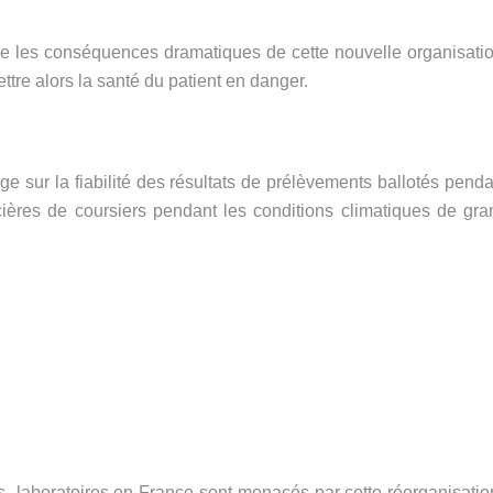
e les conséquences dramatiques de cette nouvelle organisatio
ettre alors la santé du patient en danger.
oge sur la fiabilité des résultats de prélèvements ballotés pend
ières de coursiers pendant les conditions climatiques de gra
es laboratoires en France sont menacés par cette réorganisatio