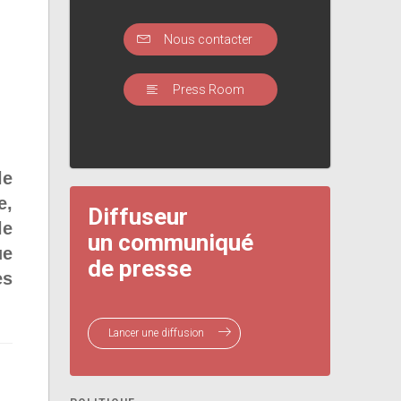
Nous contacter
Press Room
le
e,
Diffuseur
le
un communiqué
ue
de presse
es
Lancer une diffusion