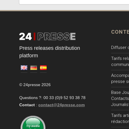
CONT
Diffuser
Press releases distribution
platform
Tarifs re
communi
Accompa
presse s
© 24presse 2026
Base Jour
Questions ?: 00 33 (0)9 52 93 38 78
Contacts
Journalis
Contact
:
contact@24presse.com
Tarifs ar
rédactio