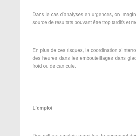
Dans le cas d'analyses en urgences, on imagin
source de résultats pouvant être trop tardifs et m
En plus de ces risques, la coordination s'interr
des heures dans
les embouteillages
dans glac
froid ou de canicule.
L'emploi
Des milliers emplois parmi tout le personnel d