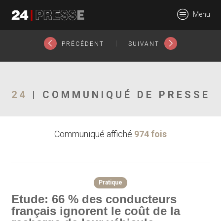
27561tt
Menu
24Presse -
|
PRÉCÉDENT
SUIVANT
Communiqués de
24
| COMMUNIQUÉ DE PRESSE
Communiqué affiché
974 fois
presse
Pratique
Etude: 66 % des conducteurs
français ignorent le coût de la