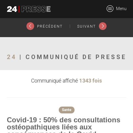
23293tt
Menu
24Presse -
|
PRÉCÉDENT
SUIVANT
Communiqués de
24
| COMMUNIQUÉ DE PRESSE
Communiqué affiché
1343 fois
presse
Sante
Covid-19 : 50% des consultations
ostéopathiques liées aux