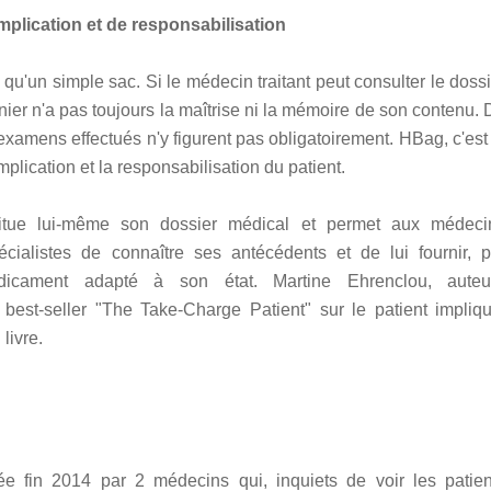
plication et de responsabilisation
qu'un simple sac. Si le médecin traitant peut consulter le doss
rnier n'a pas toujours la maîtrise ni la mémoire de son contenu.
s examens effectués n'y figurent pas obligatoirement. HBag, c'est
mplication et la responsabilisation du patient.
itue lui-même son dossier médical et permet aux médeci
écialistes de connaître ses antécédents et de lui fournir, p
icament adapté à son état. Martine Ehrenclou, auteu
 best-seller "The Take-Charge Patient" sur le patient impliqu
livre.
e fin 2014 par 2 médecins qui, inquiets de voir les patien