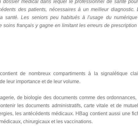
n dossier médical dans lequel le professionnel de santé pour
écédents des patients, nécessaires à un meilleur diagnostic. 
 sa santé. Les seniors peu habitués à l'usage du numérique
e soins français y gagne en limitant les erreurs de prescription
ontient de nombreux compartiments à la signalétique clai
de leur importance et de leur volume.
agerie, de biologie des documents comme des ordonnances, 
ntenir les documents administratifs, carte vitale et de mutuel
lergies, les antécédents médicaux. HBag contient aussi une fic
médicaux, chirurgicaux et les vaccinations.