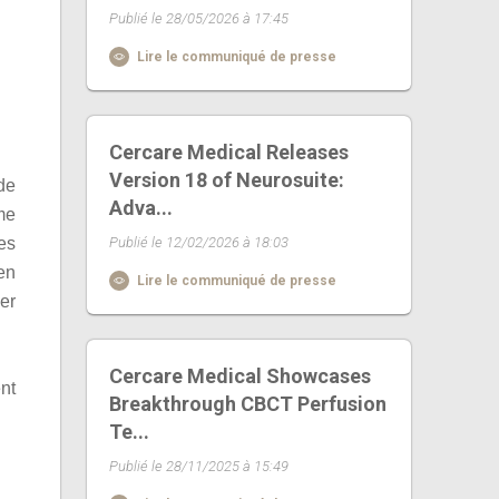
Publié le 28/05/2026 à 17:45
Lire le communiqué de presse
Cercare Medical Releases
Version 18 of Neurosuite:
de
Adva...
me
es
Publié le 12/02/2026 à 18:03
en
Lire le communiqué de presse
er
Cercare Medical Showcases
nt
Breakthrough CBCT Perfusion
Te...
Publié le 28/11/2025 à 15:49