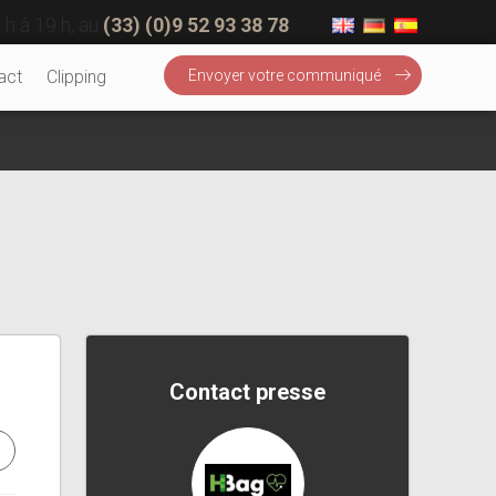
 h à 19 h, au
(33) (0)9 52 93 38 78
act
Clipping
Envoyer votre communiqué
Contact presse