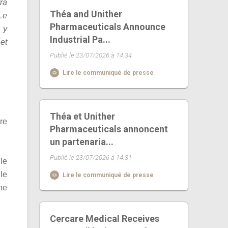
ra
Théa and Unither
Le
Pharmaceuticals Announce
 y
Industrial Pa...
 et
Publié le 23/07/2026 à 14:34
Lire le communiqué de presse
Théa et Unither
re
Pharmaceuticals annoncent
un partenaria...
Publié le 23/07/2026 à 14:31
le
le
Lire le communiqué de presse
he
Cercare Medical Receives