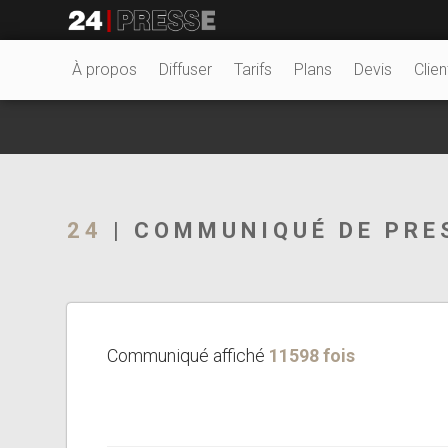
18038tt
24Presse -
À propos
Diffuser
Tarifs
Plans
Devis
Clien
Communiqués de
24
| COMMUNIQUÉ DE PRE
presse
Communiqué affiché
11598 fois