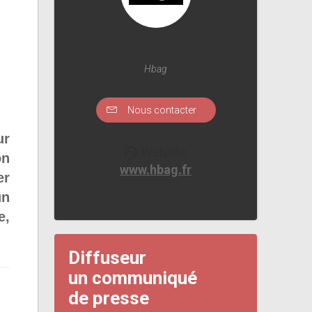
Hbag
Nous contacter
ur
Website
on
www.hbag.fr
er
un
e,
Diffuseur
un communiqué
de presse