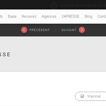
Du lundi au vendredi, de 8
ts
Base
Recevez
Agences
24PRESSE
Blog
Cont
|
PRÉCÉDENT
SUIVANT
SSE
Imprimer