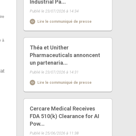
Industrial Pa...
Publié le 23/07/2026 à 14:34
ire
Lire le communiqué de presse
e à
Théa et Unither
Pharmaceuticals annoncent
un partenaria...
rat
Publié le 23/07/2026 à 14:31
Lire le communiqué de presse
Cercare Medical Receives
FDA 510(k) Clearance for AI
Pow...
Publié le 25/06/2026 à 11:38