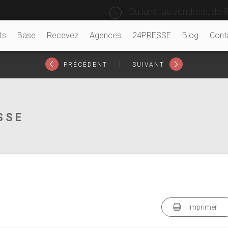
Du lundi au vendredi, de 8
ts
Base
Recevez
Agences
24PRESSE
Blog
Cont
|
PRÉCÉDENT
SUIVANT
SSE
Imprimer