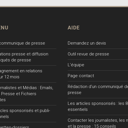
ENU
AIDE
 communique de presse
Demandez un devis
lations presse et diffusion
Outil revue de presse
qués de presse
L’équipe
gnement en relations
Page contact
ur 12 mois
Rédaction d’un communiqué d
nalistes et Médias : Emails,
presse
 Presse et Fichiers
tes
Les articles sponsorisés : les 8
essentiels
ticles sponsorisés et publi-
nnels
Contacter les journalistes, les
et la presse : 15 conseils
uettes-dossiers