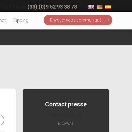
 h à 19 h, au
(33) (0)9 52 93 38 78
act
Clipping
Envoyer votre communiqué
Contact presse
Lepreux Patrick
BIOPRAT