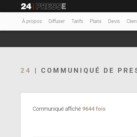
18597tt
24Presse -
À propos
Diffuser
Tarifs
Plans
Devis
Clien
Communiqués de
24
| COMMUNIQUÉ DE PRE
presse
Communiqué affiché
9644 fois