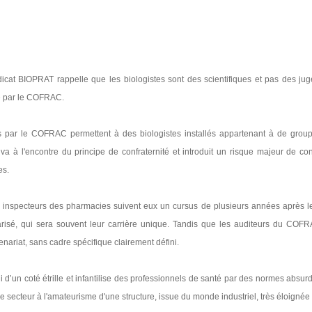
dicat BIOPRAT rappelle que les biologistes sont des scientifiques et pas des jug
e par le COFRAC.
ies par le COFRAC permettent à des biologistes installés appartenant à de grou
 à l'encontre du principe de confraternité et introduit un risque majeur de conf
es.
s inspecteurs des pharmacies suivent eux un cursus de plusieurs années après l
risé, qui sera souvent leur carrière unique. Tandis que les auditeurs du COF
renariat, sans cadre spécifique clairement défini.
 d’un coté étrille et infantilise des professionnels de santé par des normes absur
re le secteur à l'amateurisme d'une structure, issue du monde industriel, très éloignée