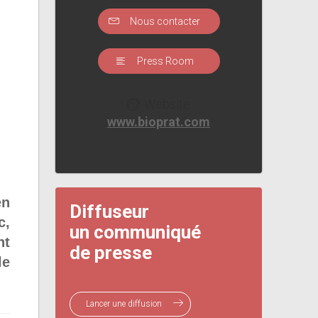
Nous contacter
Press Room
Website
www.bioprat.com
en
Diffuseur
c,
un communiqué
nt
de presse
le
Lancer une diffusion