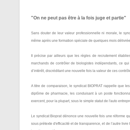
"On ne peut pas être à la fois juge et partie"
Sans douter de leur valeur professionnelle ni morale, le syn
même après une formation spéciale de quelques mois délivré
Il précise par ailleurs que les règles de recrutement établ
marchands de contrôler de biologistes indépendants, ce qui va
d’intérêt, discréditant une nouvelle fois la valeur de ces contrôl
A titre de comparaison, le syndicat BIOPRAT rappelle que le
diplôme de pharmacie, les conduisant à un poste fonctionna
exercent, pour la plupart, sous le simple statut de l'auto entrep
Le syndicat Bioprat dénonce une nouvelle fois une réforme qui
sous
prétexte
d'efficacité et de
transparence
, et de l’autre liv