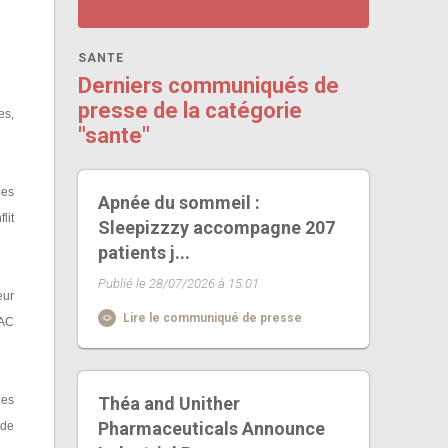
SANTE
Derniers communiqués de
presse de la catégorie
es,
"sante"
pes
Apnée du sommeil :
lit
Sleepizzzy accompagne 207
patients j...
Publié le 28/07/2026 à 15:01
eur
Lire le communiqué de presse
RAC
des
Théa and Unither
Pharmaceuticals Announce
 de