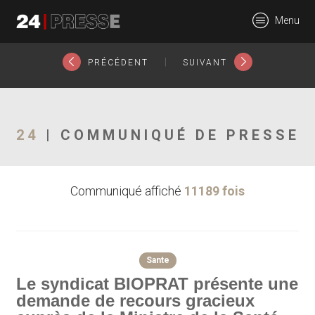
11450tt
Menu
24Presse -
|
PRÉCÉDENT
SUIVANT
Communiqués de
24
| COMMUNIQUÉ DE PRESSE
Communiqué affiché
11189 fois
presse
Sante
Le syndicat BIOPRAT présente une
demande de recours gracieux