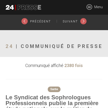
23356tt
Menu
24Presse -
|
PRÉCÉDENT
SUIVANT
Communiqués de
24
| COMMUNIQUÉ DE PRESSE
Communiqué affiché
2380 fois
presse
Sante
Le Syndicat des Sophrologues
Professionnels publie la première