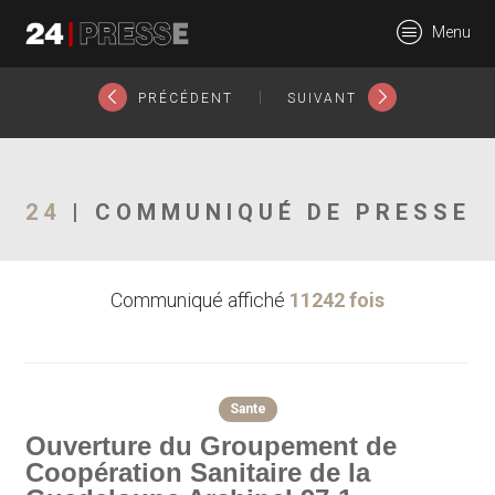
17984tt
Menu
24Presse -
|
PRÉCÉDENT
SUIVANT
Communiqués de
24
| COMMUNIQUÉ DE PRESSE
Communiqué affiché
11242 fois
presse
Sante
Ouverture du Groupement de
Coopération Sanitaire de la