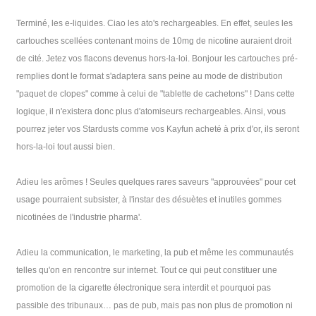
Terminé, les e-liquides. Ciao les ato's rechargeables. En effet, seules les
cartouches scellées contenant moins de 10mg de nicotine auraient droit
de cité. Jetez vos flacons devenus hors-la-loi. Bonjour les cartouches pré-
remplies dont le format s'adaptera sans peine au mode de distribution
"paquet de clopes" comme à celui de "tablette de cachetons" ! Dans cette
logique, il n'existera donc plus d'atomiseurs rechargeables. Ainsi, vous
pourrez jeter vos Stardusts comme vos Kayfun acheté à prix d'or, ils seront
hors-la-loi tout aussi bien.
Adieu les arômes ! Seules quelques rares saveurs "approuvées" pour cet
usage pourraient subsister, à l'instar des désuètes et inutiles gommes
nicotinées de l'industrie pharma'.
Adieu la communication, le marketing, la pub et même les communautés
telles qu'on en rencontre sur internet. Tout ce qui peut constituer une
promotion de la cigarette électronique sera interdit et pourquoi pas
passible des tribunaux… pas de pub, mais pas non plus de promotion ni