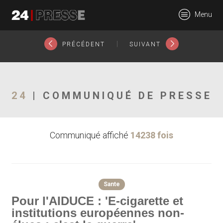
12048tt
Menu
24Presse -
|
PRÉCÉDENT
SUIVANT
Communiqués de
24
| COMMUNIQUÉ DE PRESSE
Communiqué affiché
14238 fois
presse
Sante
Pour l'AIDUCE : 'E-cigarette et
institutions européennes non-