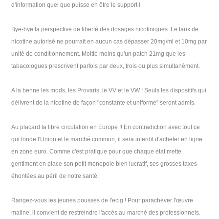
d'information quel que puisse en être le support !
Bye-bye la perspective de liberté des dosages nicotiniques. Le taux de
nicotine autorisé ne pourrait en aucun cas dépasser 20mg/ml et 10mg par
unité de conditionnement. Moitié moins qu'un patch 21mg que les
tabacologues prescrivent parfois par deux, trois ou plus simultanément.
A la benne les mods, les Provaris, le VV et le VW ! Seuls les dispositifs qui
délivrent de la nicotine de façon "constante et uniforme" seront admis.
Au placard la libre circulation en Europe !! En contradiction avec tout ce
qui fonde l'Union et le marché commun, il sera interdit d'acheter en ligne
en zone euro. Comme c'est pratique pour que chaque état mette
gentiment en place son petit monopole bien lucratif, ses grosses taxes
éhontées au péril de notre santé.
Rangez-vous les jeunes pousses de l'ecig ! Pour parachever l'œuvre
maline, il convient de restreindre l'accès au marché des professionnels.