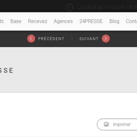
Du lundi au vendredi, de 8
ts
Base
Recevez
Agences
24PRESSE
Blog
Cont
|
PRÉCÉDENT
SUIVANT
SSE
Imprimer