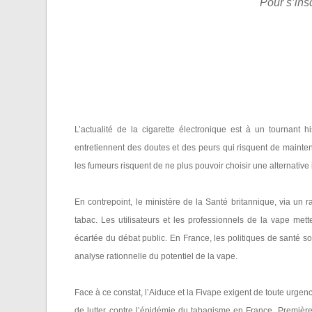
Pour s’insc
L’actualité de la cigarette électronique est à un tournant h
entretiennent des doutes et des peurs qui risquent de mainte
les fumeurs risquent de ne plus pouvoir choisir une alternative
En contrepoint, le ministère de la Santé britannique, via un
tabac. Les utilisateurs et les professionnels de la vape mett
écartée du débat public. En France, les politiques de santé 
analyse rationnelle du potentiel de la vape.
Face à ce constat, l’Aiduce et la Fivape exigent de toute urge
de lutter contre l’épidémie du tabagisme en France. Premiè