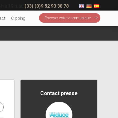
 h à 19 h, au
(33) (0)9 52 93 38 78
act
Clipping
Envoyer votre communiqué
Contact presse