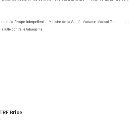
ce et la Fivape interpellent la Ministre de la Santé, Madame Marisol Touraine, ai
a lutte contre le tabagisme.
TRE Brice
m