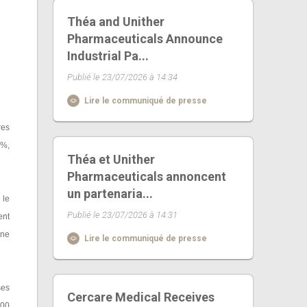
Théa and Unither
Pharmaceuticals Announce
Industrial Pa...
Publié le 23/07/2026 à 14:34
Lire le communiqué de presse
res
4%,
Théa et Unither
Pharmaceuticals annoncent
un partenaria...
 le
Publié le 23/07/2026 à 14:31
ent
une
Lire le communiqué de presse
ses
Cercare Medical Receives
000