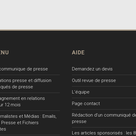
ENU
AIDE
 communique de presse
Demandez un devis
lations presse et diffusion
Outil revue de presse
qués de presse
L’équipe
gnement en relations
Page contact
ur 12 mois
Rédaction d’un communiqué d
nalistes et Médias : Emails,
presse
 Presse et Fichiers
tes
Les articles sponsorisés : les 8