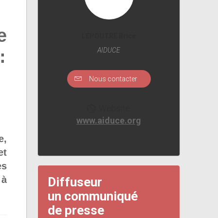
e
LEPOUTRE Brice
:
AIDUCE
Nous contacter
Website
www.aiduce.org
e,
et
es
 à
Diffuseur
un communiqué
de presse