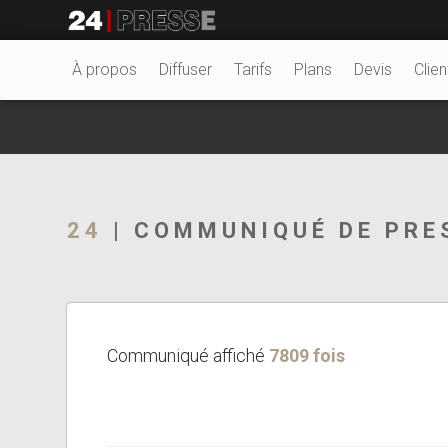
18079tt
24Presse -
À propos
Diffuser
Tarifs
Plans
Devis
Clien
Communiqués de
24
| COMMUNIQUÉ DE PRE
presse
Communiqué affiché
7809 fois