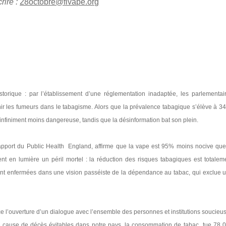
rire :
28octobre@fivape.org
istorique : par l’établissement d’une réglementation inadaptée, les parlementai
nir les fumeurs dans le tabagisme. Alors que la prévalence tabagique s’élève à 3
 infiniment moins dangereuse, tandis que la désinformation bat son plein.
 rapport du Public Health England, affirme que la vape est 95% moins nocive que
ent en lumière un péril mortel : la réduction des risques tabagiques est totalem
sont enfermées dans une vision passéiste de la dépendance au tabac, qui exclue 
nce l’ouverture d’un dialogue avec l’ensemble des personnes et institutions soucieu
re cause de décès évitables dans notre pays, la consommation de tabac tue 78 