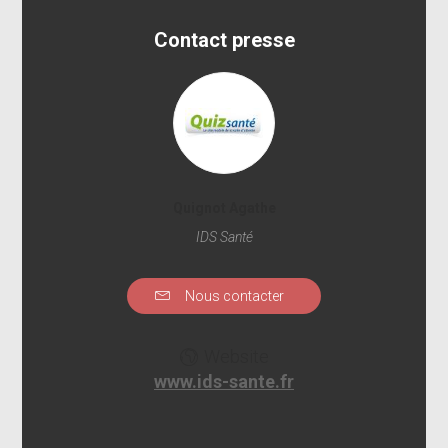
Contact presse
Quignot Agathe
IDS Santé
Nous contacter
Website
www.ids-sante.fr