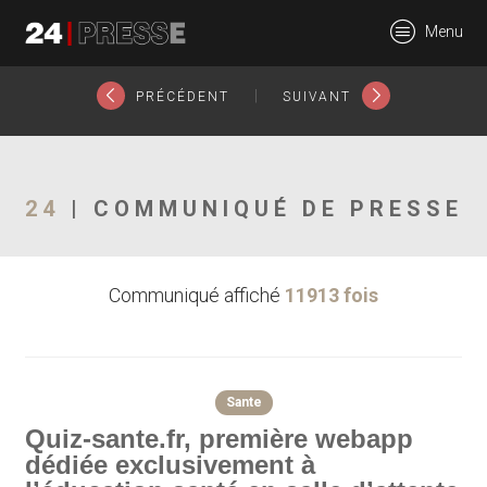
5669tt
Menu
24Presse -
|
PRÉCÉDENT
SUIVANT
Communiqués de
24
| COMMUNIQUÉ DE PRESSE
Communiqué affiché
11913 fois
presse
Sante
Quiz-sante.fr, première webapp
dédiée exclusivement à