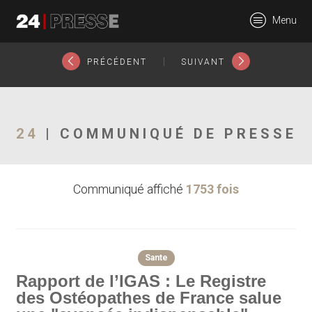
25218tt
Menu
24Presse -
|
PRÉCÉDENT
SUIVANT
Communiqués de
24
| COMMUNIQUÉ DE PRESSE
Communiqué affiché
1753 fois
presse
Sante
Rapport de l’IGAS : Le Registre
des Ostéopathes de France salue