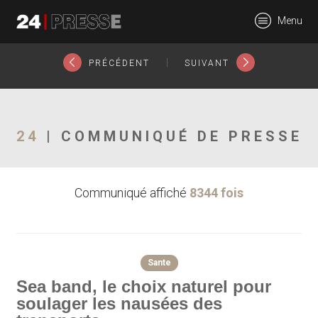
18523tt
Menu
24Presse -
|
PRÉCÉDENT
SUIVANT
Communiqués de
24
| COMMUNIQUÉ DE PRESSE
Communiqué affiché
8344 fois
presse
Sante
Sea band, le choix naturel pour
soulager les nausées des