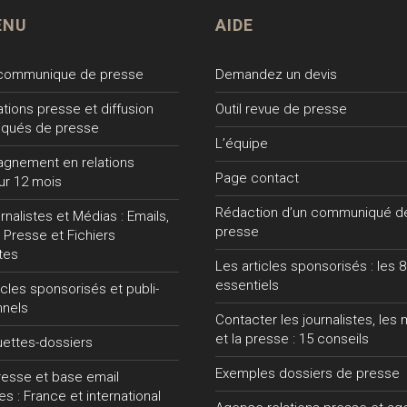
ENU
AIDE
 communique de presse
Demandez un devis
lations presse et diffusion
Outil revue de presse
qués de presse
L’équipe
gnement en relations
Page contact
ur 12 mois
Rédaction d’un communiqué d
nalistes et Médias : Emails,
presse
 Presse et Fichiers
tes
Les articles sponsorisés : les 8
essentiels
ticles sponsorisés et publi-
nnels
Contacter les journalistes, les
et la presse : 15 conseils
uettes-dossiers
Exemples dossiers de presse
presse et base email
tes : France et international