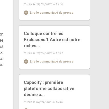
Publié le 19/03/2026 à 15:30
Lire le communiqué de presse
Colloque contre les
on
Exclusions 'L'Autre est notre
se
riches...
la
x.
Publié le 10/02/2026 à 17:11
en
Lire le communiqué de presse
le
Capacity : première
plateforme collaborative
dédiée a...
Publié le 04/04/2025 à 15:40