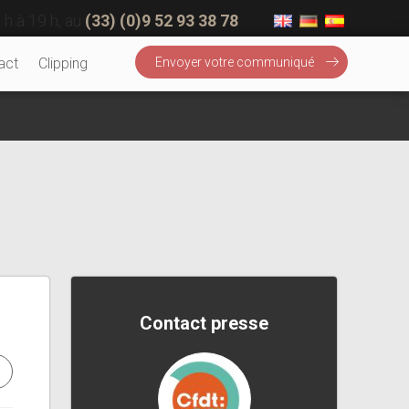
 h à 19 h, au
(33) (0)9 52 93 38 78
act
Clipping
Envoyer votre communiqué
Contact presse