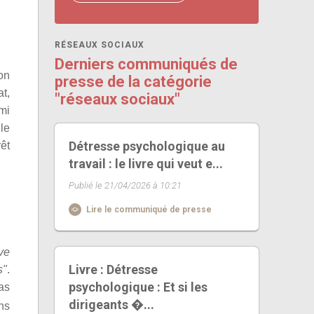
RÉSEAUX SOCIAUX
Derniers communiqués de
son
presse de la catégorie
at,
"réseaux sociaux"
mi
le
Détresse psychologique au
rêt
travail : le livre qui veut e...
Publié le 21/04/2026 à 10:21
Lire le communiqué de presse
ve
Livre : Détresse
s"
.
psychologique : Et si les
as
dirigeants �...
ns