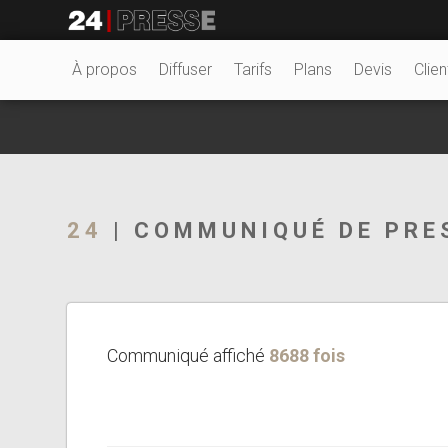
18473tt
24Presse -
À propos
Diffuser
Tarifs
Plans
Devis
Clien
Communiqués de
24
| COMMUNIQUÉ DE PRE
presse
Communiqué affiché
8688 fois