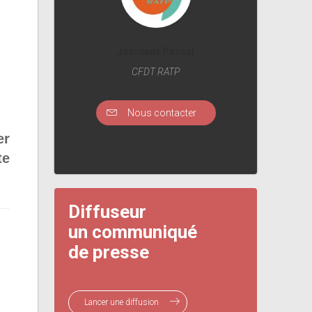
Journaux Pascal
CFDT RATP
Nous contacter
er
te
Diffuseur
un communiqué
de presse
Lancer une diffusion