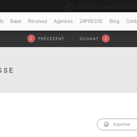
Du lundi au vendredi, de 8
ts
Base
Recevez
Agences
24PRESSE
Blog
Cont
|
PRÉCÉDENT
SUIVANT
SSE
Imprimer