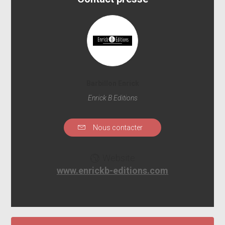
Barbillon Enrick
Enrick B Editions
Nous contacter
Website
www.enrickb-editions.com