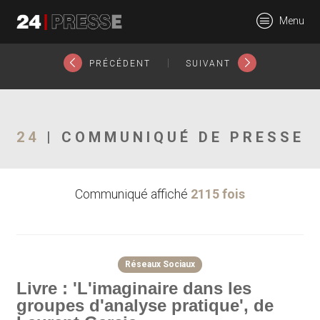
25666tt
Menu
24Presse -
|
PRÉCÉDENT
SUIVANT
Communiqués de
24
| COMMUNIQUÉ DE PRESSE
Communiqué affiché
2115 fois
presse
Réseaux Sociaux
Livre : 'L'imaginaire dans les
groupes d'analyse pratique', de