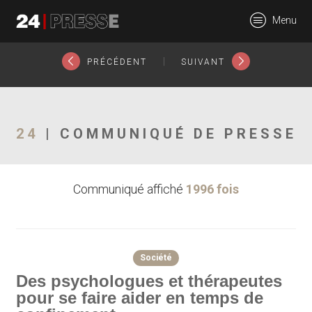
22573tt
Menu
24Presse -
|
PRÉCÉDENT
SUIVANT
Communiqués de
24
| COMMUNIQUÉ DE PRESSE
Communiqué affiché
1996 fois
presse
Société
Des psychologues et thérapeutes
pour se faire aider en temps de