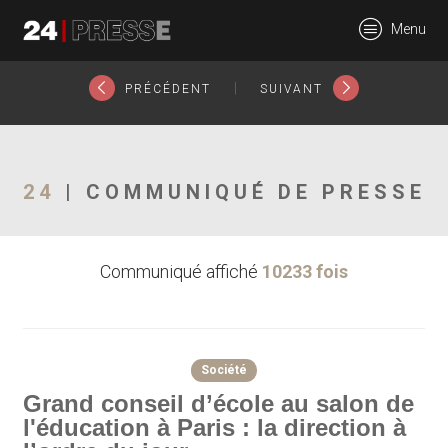
4206tt
Menu
24Presse -
|
PRÉCÉDENT
SUIVANT
Communiqués de
24
| COMMUNIQUÉ DE PRESSE
Communiqué affiché
10233 fois
presse
Société
Grand conseil d’école au salon de
l'éducation à Paris : la direction à