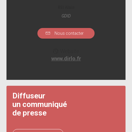
REI Alain
GDID
Nous contacter
Website
www.dirlo.fr
Diffuseur
un communiqué
de presse