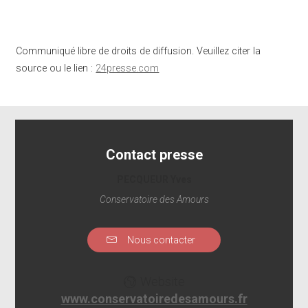
Communiqué libre de droits de diffusion. Veuillez citer la
source ou le lien :
24presse.com
Contact presse
PECQUEUR Yves
Conservatoire des Amours
Nous contacter
Website
www.conservatoiredesamours.fr