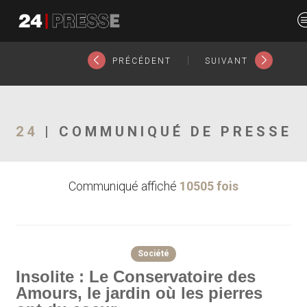
4298tt
24Presse -
|
PRÉCÉDENT
SUIVANT
Communiqués de
24
| COMMUNIQUÉ DE PRESSE
Communiqué affiché
10505 fois
presse
Société
Insolite : Le Conservatoire des
Amours, le jardin où les pierres