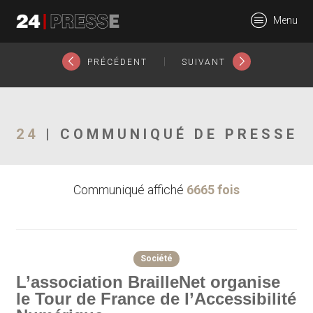
18476tt
Menu
24Presse -
|
PRÉCÉDENT
SUIVANT
Communiqués de
24
| COMMUNIQUÉ DE PRESSE
Communiqué affiché
6665 fois
presse
Société
L’association BrailleNet organise
le Tour de France de l’Accessibilité