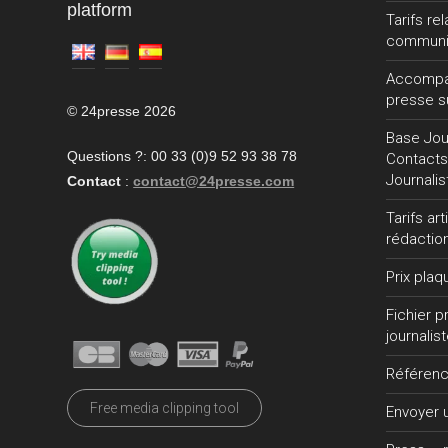
platform
Tarifs re
communi
Accompa
presse s
© 24presse 2026
Base Jour
Questions ?: 00 33 (0)9 52 93 38 78
Contacts
Journalis
Contact
:
contact@24presse.com
Tarifs ar
rédactio
Prix plaq
Fichier 
journalis
Référen
Free media clipping tool
Envoyer