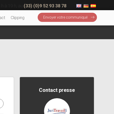
 h à 19 h, au
(33) (0)9 52 93 38 78
act
Clipping
Envoyer votre communiqué
Contact presse