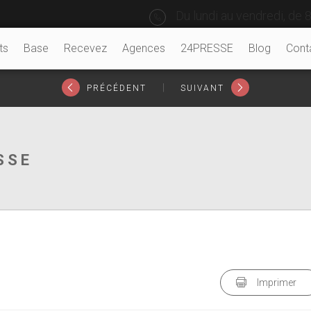
Du lundi au vendredi, de 8
ts
Base
Recevez
Agences
24PRESSE
Blog
Cont
|
PRÉCÉDENT
SUIVANT
SSE
Imprimer