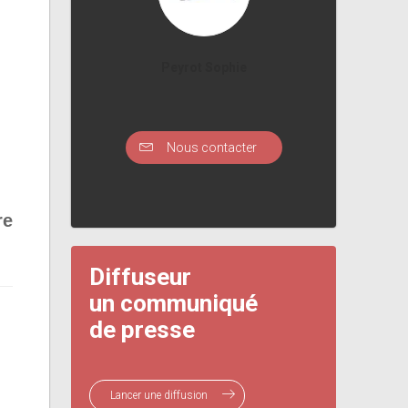
Peyrot Sophie
Nous contacter
re
Diffuseur
un communiqué
de presse
Lancer une diffusion