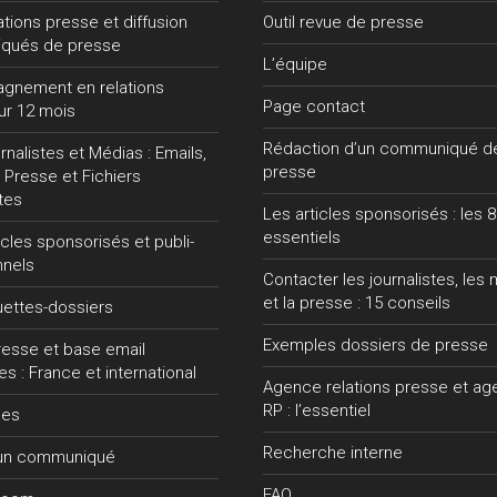
lations presse et diffusion
Outil revue de presse
qués de presse
L’équipe
gnement en relations
Page contact
ur 12 mois
Rédaction d’un communiqué d
nalistes et Médias : Emails,
presse
 Presse et Fichiers
tes
Les articles sponsorisés : les 8
essentiels
ticles sponsorisés et publi-
nnels
Contacter les journalistes, les
et la presse : 15 conseils
uettes-dossiers
Exemples dossiers de presse
presse et base email
tes : France et international
Agence relations presse et a
RP : l’essentiel
ces
Recherche interne
 un communiqué
FAQ