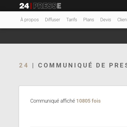
2868tt
24Presse -
À propos
Diffuser
Tarifs
Plans
Devis
Clien
Communiqués de
24
| COMMUNIQUÉ DE PRE
presse
Communiqué affiché
10805 fois