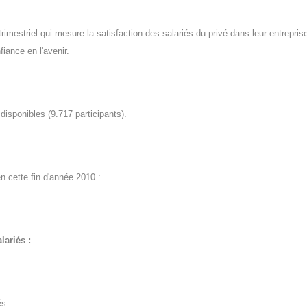
 trimestriel qui mesure la satisfaction des salariés du privé dans leur entrepris
fiance en l'avenir.
isponibles (9.717 participants).
en cette fin d'année 2010 :
lariés :
s...