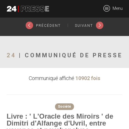
4028tt
Menu
24Presse -
|
PRÉCÉDENT
SUIVANT
Communiqués de
24
| COMMUNIQUÉ DE PRESSE
Communiqué affiché
10902 fois
presse
Société
Livre : ' L'Oracle des Miroirs ' de
Dimitri d'Alfange d'Uvril, entre