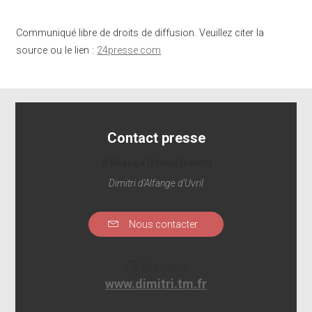
Communiqué libre de droits de diffusion. Veuillez citer la
source ou le lien :
24presse.com
Contact presse
D'Alfange D'Uvril Dimitri
Dimitri d'Alfange d'Uvril
Nous contacter
Website
www.dimitri.tm.fr